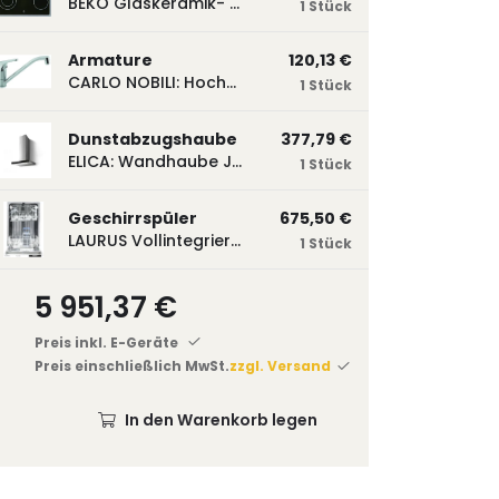
BEKO Glaskeramik- Strahlungskochfeld EH 9641 XHN, herdgebunden EH9641XHN
1 Stück
Armature
120,13 €
CARLO NOBILI: Hochdruck- Einhebelmischbatterie Blue, Mischbatterie verchromt 17770
1 Stück
Dunstabzugshaube
377,79 €
ELICA: Wandhaube JOYE 60-A,600 mm breit Edelstahl JOYE60A
1 Stück
Geschirrspüler
675,50 €
LAURUS Vollintegrierter Geschirrspüler LSV45-3, 450 mm breit, 3 Programme LSV45-3
1 Stück
5 951,37 €
Preis inkl. E-Geräte
Preis einschließlich MwSt.
zzgl. Versand
In den Warenkorb legen