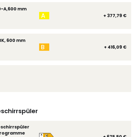
0-A,600 mm
A
+ 377,79 €
BK, 600 mm
B
+ 416,09 €
schirrspüler
eschirrspüler
 Programme
E
A
+ 675,50 €
↑