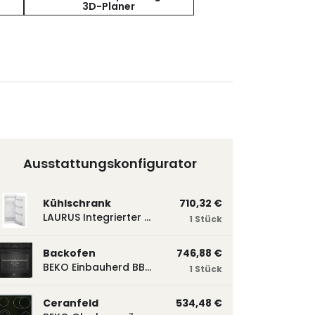
3D-Planer
Ausstattungskonfigurator
Kühlschrank
710,32 €
LAURUS Integrierter Kühlautomat LKG122E LKG122E
1 Stück
Backofen
746,88 €
BEKO Einbauherd BBUM113N2B mit Hydrolyse, Schwarz BBUM113N2B
1 Stück
Ceranfeld
534,48 €