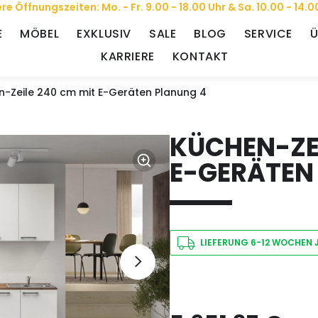
re Öffnungszeiten: Mo. - Fr. 9.00 - 18.00 Uhr & Sa. 10.00 - 14.0
E
MÖBEL
EXKLUSIV
SALE
BLOG
SERVICE
Ü
KARRIERE
KONTAKT
n-Zeile 240 cm mit E-Geräten Planung 4
KÜCHEN-ZEI
E-GERÄTEN
LIEFERUNG 6-12 WOCHEN 