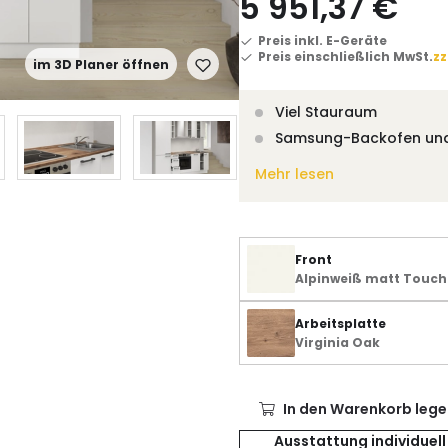
5 951,37 €
Preis inkl. E-Geräte
Preis einschließlich MwSt.
zz
im 3D Planer öffnen
Viel Stauraum
Samsung-Backofen un
Mehr lesen
Front
Alpinweiß matt Touch
Arbeitsplatte
Virginia Oak
In den Warenkorb lege
Ausstattung individuell