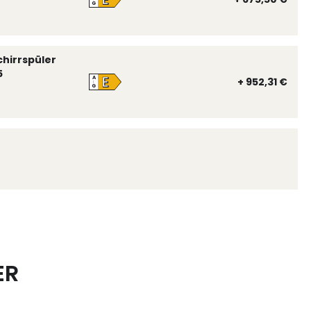
G
chirrspüler
5
E
A
+ 952,31 €
↑
G
ER