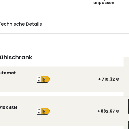
anpassen
Technische Details
ühlschrank
automat
E
A
+ 710,32 €
↑
G
210K4SN
E
A
+ 882,67 €
↑
G