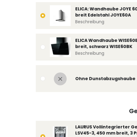
ELICA: Wandhaube JOYE 6
breit Edelstahl JOYE60A
Beschreibung
ELICA Wandhaube WISE60
breit, schwarz WISE60BK
Beschreibung
Ohne Dunstabzugshaube
Ge
LAURUS Vollintegrierter G
LSV45-3, 450 mm breit, 3