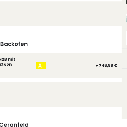
Backofen
N2B mit
A
13N2B
+ 746,88 €
Ceranfeld