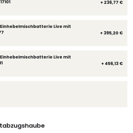
17101
+ 236,77 €
Einhebelmischbatterie Live mit
77
+ 395,20 €
Einhebelmischbatterie Live mit
91
+ 456,13 €
tabzugshaube