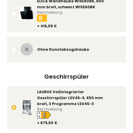
ELICA Wandhaube WISE60BK, 600
mm breit, schwarz WISE60BK
Beschreibung
B
+ 416,09 €
Ohne Dunstabzugshaube
Geschirrspüler
LAURUS Vollintegrierter
Geschirrspüler LSV45-3, 450 mm
breit, 3 Programme LSV45-3
Beschreibung
E
A
↑
G
+ 675,50 €