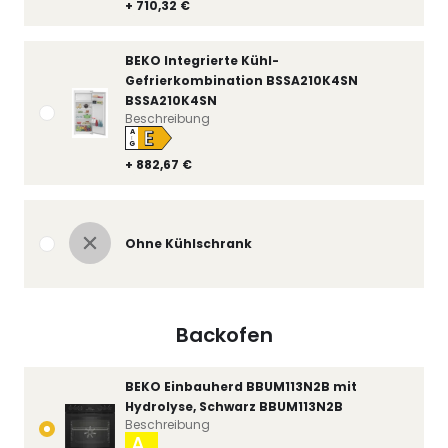
+ 710,32 €
BEKO Integrierte Kühl-
Gefrierkombination BSSA210K4SN
BSSA210K4SN
Beschreibung
E
A
↑
G
+ 882,67 €
Ohne Kühlschrank
Backofen
BEKO Einbauherd BBUM113N2B mit
Hydrolyse, Schwarz BBUM113N2B
Beschreibung
A