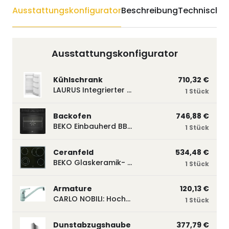
Ausstattungskonfigurator
Beschreibung
Technische 
Ausstattungskonfigurator
Kühlschrank
710,32 €
LAURUS Integrierter Kühlautomat LKG122E LKG122E
1 Stück
Backofen
746,88 €
BEKO Einbauherd BBUM113N2B mit Hydrolyse, Schwarz BBUM113N2B
1 Stück
Ceranfeld
534,48 €
BEKO Glaskeramik- Strahlungskochfeld EH 9641 XHN, herdgebunden EH9641XHN
1 Stück
Armature
120,13 €
CARLO NOBILI: Hochdruck- Einhebelmischbatterie Blue, Mischbatterie verchromt 17770
1 Stück
Dunstabzugshaube
377,79 €