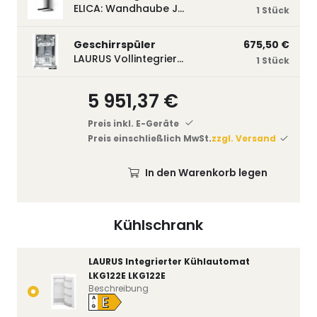
ELICA: Wandhaube JOYE 60-A,600 mm breit Edelstahl JOYE60A
1 Stück
Geschirrspüler
675,50 €
LAURUS Vollintegrierter Geschirrspüler LSV45-3, 450 mm breit, 3 Programme LSV45-3
1 Stück
5 951,37 €
Preis inkl. E-Geräte
Preis einschließlich MwSt.
zzgl. Versand
In den Warenkorb legen
Kühlschrank
LAURUS Integrierter Kühlautomat
LKG122E LKG122E
Beschreibung
E
A
↑
G