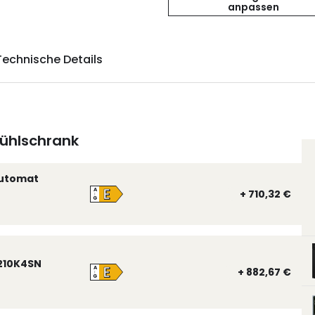
anpassen
Technische Details
ühlschrank
automat
E
A
+ 710,32 €
↑
G
210K4SN
E
A
+ 882,67 €
↑
G