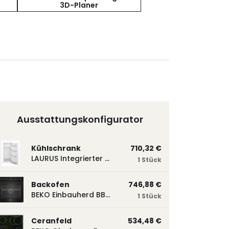
3D-Planer
Ausstattungskonfigurator
Kühlschrank
710,32 €
LAURUS Integrierter Kühlautomat LKG122E LKG122E
1 Stück
Backofen
746,88 €
BEKO Einbauherd BBUM113N2B mit Hydrolyse, Schwarz BBUM113N2B
1 Stück
Ceranfeld
534,48 €