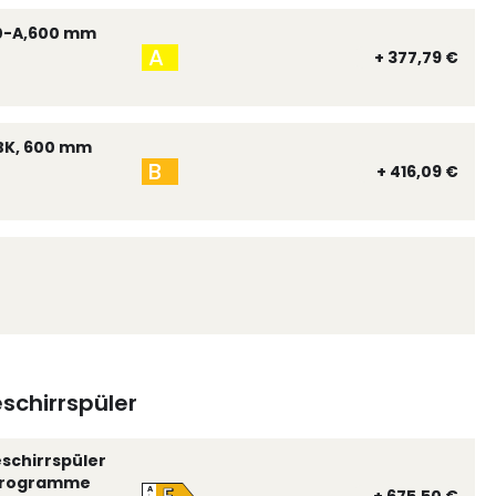
0-A,600 mm
A
+ 377,79 €
BK, 600 mm
B
+ 416,09 €
schirrspüler
eschirrspüler
 Programme
A