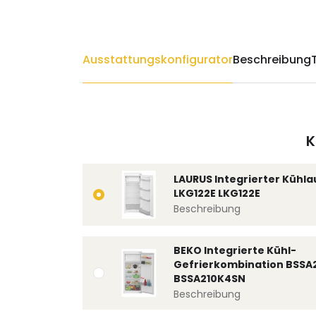
Ausstattungskonfigurator
Beschreibung
K
LAURUS Integrierter Kühl
LKG122E LKG122E
Beschreibung
BEKO Integrierte Kühl-
Gefrierkombination BSSA
BSSA210K4SN
Beschreibung