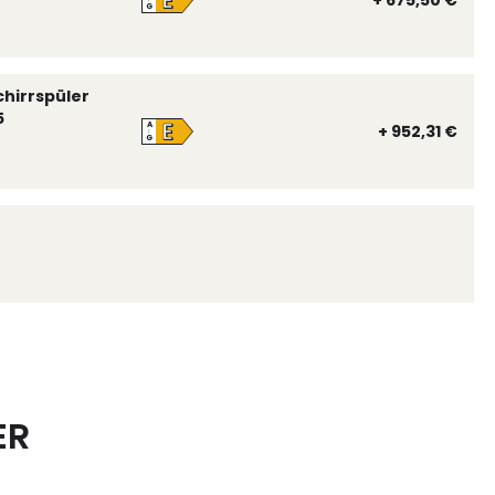
E
+ 675,50 €
↑
G
chirrspüler
5
E
A
+ 952,31 €
↑
G
ER