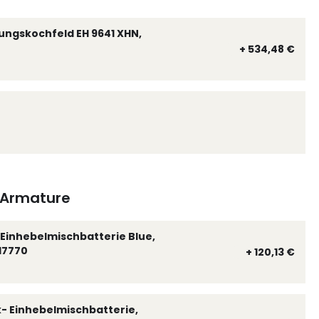
ungskochfeld EH 9641 XHN,
+ 534,48 €
Armature
Einhebelmischbatterie Blue,
17770
+ 120,13 €
k- Einhebelmischbatterie,