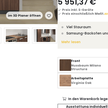
5 951,37 €
Preis inkl. E-Geräte
Preis einschließlich MwSt.
zz
im 3D Planer öffnen
Viel Stauraum
Samsung-Backofen un
Mehr lesen
Front
Nussbaum Milano
Structura
Arbeitsplatte
Virginia Oak
In den Warenkorb lege
Ausstattung individuell