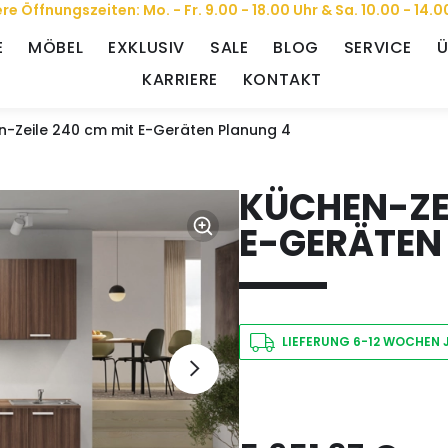
re Öffnungszeiten: Mo. - Fr. 9.00 - 18.00 Uhr & Sa. 10.00 - 14.0
E
MÖBEL
EXKLUSIV
SALE
BLOG
SERVICE
Ü
KARRIERE
KONTAKT
n-Zeile 240 cm mit E-Geräten Planung 4
KÜCHEN-ZEI
E-GERÄTEN
LIEFERUNG 6-12 WOCHEN 