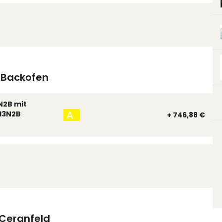
Backofen
N2B mit
A
13N2B
+ 746,88 €
Ceranfeld