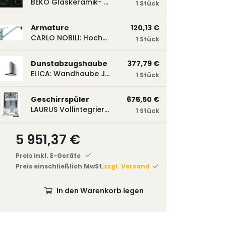
BEKO Glaskeramik- Strahlungskochfeld EH 9641 XHN, herdgebunden EH9641XHN
1 Stück
Armature
120,13 €
CARLO NOBILI: Hochdruck- Einhebelmischbatterie Blue, Mischbatterie verchromt 17770
1 Stück
Dunstabzugshaube
377,79 €
ELICA: Wandhaube JOYE 60-A,600 mm breit Edelstahl JOYE60A
1 Stück
Geschirrspüler
675,50 €
LAURUS Vollintegrierter Geschirrspüler LSV45-3, 450 mm breit, 3 Programme LSV45-3
1 Stück
5 951,37 €
Preis inkl. E-Geräte
Preis einschließlich MwSt.
zzgl. Versand
In den Warenkorb legen