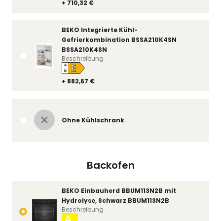
+ 710,32 €
BEKO Integrierte Kühl-
Gefrierkombination BSSA210K4SN
BSSA210K4SN
Beschreibung
E
A
↑
G
+ 882,67 €
Ohne Kühlschrank
Backofen
BEKO Einbauherd BBUM113N2B mit
Hydrolyse, Schwarz BBUM113N2B
Beschreibung
A