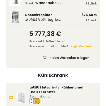
ELICA: Wandhaube JOYE 60-A,600 mm breit Edelstahl JOYE60A
1 Stück
Geschirrspüler
675,50 €
LAURUS Vollintegrierter Geschirrspüler LSV45-3, 450 mm breit, 3 Programme LSV45-3
1 Stück
5 777,38 €
Preis inkl. E-Geräte
Preis einschließlich MwSt.
zzgl. Versand
In den Warenkorb legen
Kühlschrank
LAURUS Integrierter Kühlautomat
LKG122E LKG122E
Beschreibung
E
A
↑
G