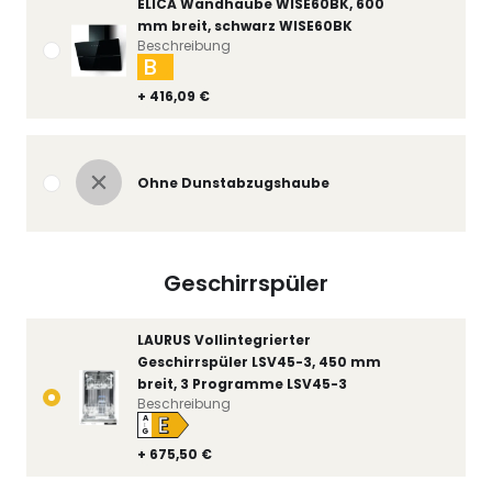
ELICA Wandhaube WISE60BK, 600
mm breit, schwarz WISE60BK
Beschreibung
B
+ 416,09 €
Ohne Dunstabzugshaube
Geschirrspüler
LAURUS Vollintegrierter
Geschirrspüler LSV45-3, 450 mm
breit, 3 Programme LSV45-3
Beschreibung
E
A
↑
G
+ 675,50 €