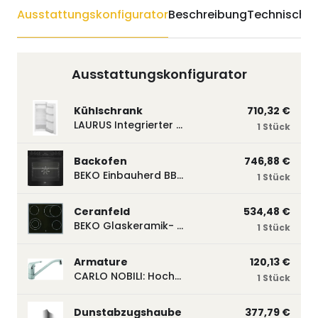
Ausstattungskonfigurator
Beschreibung
Technische 
Ausstattungskonfigurator
Kühlschrank
710,32 €
LAURUS Integrierter Kühlautomat LKG122E LKG122E
1 Stück
Backofen
746,88 €
BEKO Einbauherd BBUM113N2B mit Hydrolyse, Schwarz BBUM113N2B
1 Stück
Ceranfeld
534,48 €
BEKO Glaskeramik- Strahlungskochfeld EH 9641 XHN, herdgebunden EH9641XHN
1 Stück
Armature
120,13 €
CARLO NOBILI: Hochdruck- Einhebelmischbatterie Blue, Mischbatterie verchromt 17770
1 Stück
Dunstabzugshaube
377,79 €