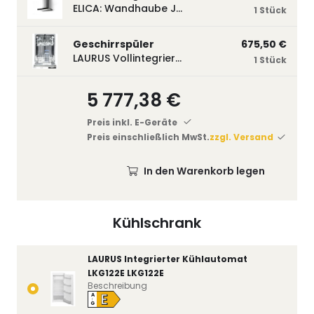
ELICA: Wandhaube JOYE 60-A,600 mm breit Edelstahl JOYE60A
1 Stück
Geschirrspüler
675,50 €
LAURUS Vollintegrierter Geschirrspüler LSV45-3, 450 mm breit, 3 Programme LSV45-3
1 Stück
5 777,38 €
Preis inkl. E-Geräte
Preis einschließlich MwSt.
zzgl. Versand
In den Warenkorb legen
Kühlschrank
LAURUS Integrierter Kühlautomat
LKG122E LKG122E
Beschreibung
E
A
↑
G