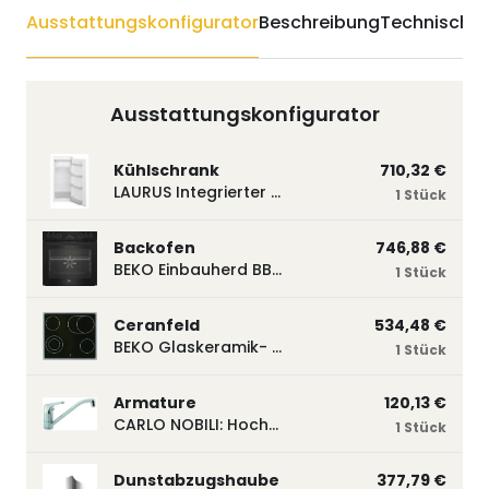
Ausstattungskonfigurator
Beschreibung
Technische 
Ausstattungskonfigurator
Kühlschrank
710,32 €
LAURUS Integrierter Kühlautomat LKG122E LKG122E
1 Stück
Backofen
746,88 €
BEKO Einbauherd BBUM113N2B mit Hydrolyse, Schwarz BBUM113N2B
1 Stück
Ceranfeld
534,48 €
BEKO Glaskeramik- Strahlungskochfeld EH 9641 XHN, herdgebunden EH9641XHN
1 Stück
Armature
120,13 €
CARLO NOBILI: Hochdruck- Einhebelmischbatterie Blue, Mischbatterie verchromt 17770
1 Stück
Dunstabzugshaube
377,79 €