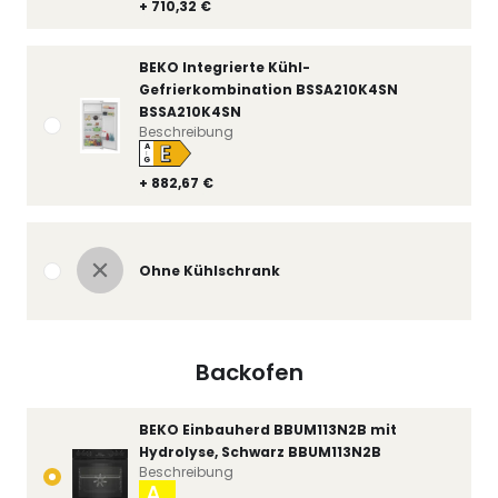
+ 710,32 €
BEKO Integrierte Kühl-
Gefrierkombination BSSA210K4SN
BSSA210K4SN
Beschreibung
E
A
↑
G
+ 882,67 €
Ohne Kühlschrank
Backofen
BEKO Einbauherd BBUM113N2B mit
Hydrolyse, Schwarz BBUM113N2B
Beschreibung
A