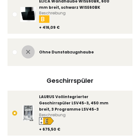
ELICA Wandhaube WISE60BK, 600
mm breit, schwarz WISE60BK
Beschreibung
B
+ 416,09 €
Ohne Dunstabzugshaube
Geschirrspüler
LAURUS Vollintegrierter
Geschirrspüler LSV45-3, 450 mm
breit, 3 Programme LSV45-3
Beschreibung
E
A
↑
G
+ 675,50 €