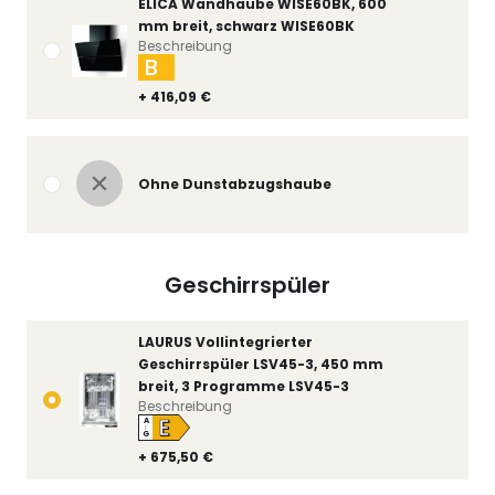
ELICA Wandhaube WISE60BK, 600
mm breit, schwarz WISE60BK
Beschreibung
B
+ 416,09 €
Ohne Dunstabzugshaube
Geschirrspüler
LAURUS Vollintegrierter
Geschirrspüler LSV45-3, 450 mm
breit, 3 Programme LSV45-3
Beschreibung
E
A
↑
G
+ 675,50 €