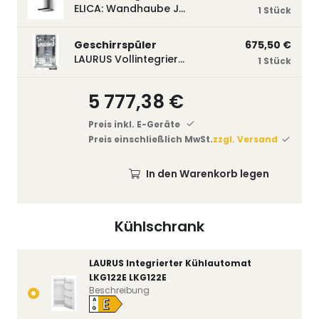
ELICA: Wandhaube JOYE 60-A,600 mm breit Edelstahl JOYE60A
1 Stück
Geschirrspüler
675,50 €
LAURUS Vollintegrierter Geschirrspüler LSV45-3, 450 mm breit, 3 Programme LSV45-3
1 Stück
5 777,38 €
Preis inkl. E-Geräte
Preis einschließlich MwSt.
zzgl. Versand
In den Warenkorb legen
Kühlschrank
LAURUS Integrierter Kühlautomat
LKG122E LKG122E
Beschreibung
E
A
↑
G