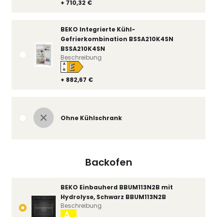
+ 710,32 €
BEKO Integrierte Kühl-
Gefrierkombination BSSA210K4SN
BSSA210K4SN
Beschreibung
E
A
↑
G
+ 882,67 €
Ohne Kühlschrank
Backofen
BEKO Einbauherd BBUM113N2B mit
Hydrolyse, Schwarz BBUM113N2B
Beschreibung
A