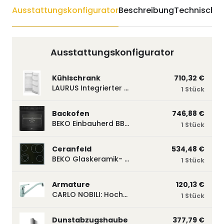
Ausstattungskonfigurator
Beschreibung
Technische 
Ausstattungskonfigurator
Kühlschrank
710,32 €
LAURUS Integrierter Kühlautomat LKG122E LKG122E
1 Stück
Backofen
746,88 €
BEKO Einbauherd BBUM113N2B mit Hydrolyse, Schwarz BBUM113N2B
1 Stück
Ceranfeld
534,48 €
BEKO Glaskeramik- Strahlungskochfeld EH 9641 XHN, herdgebunden EH9641XHN
1 Stück
Armature
120,13 €
CARLO NOBILI: Hochdruck- Einhebelmischbatterie Blue, Mischbatterie verchromt 17770
1 Stück
Dunstabzugshaube
377,79 €