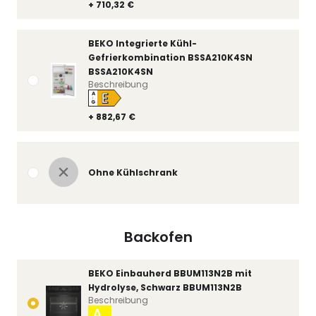
+ 710,32 €
BEKO Integrierte Kühl-
Gefrierkombination BSSA210K4SN
BSSA210K4SN
Beschreibung
E
A
↑
G
+ 882,67 €
Ohne Kühlschrank
Backofen
BEKO Einbauherd BBUM113N2B mit
Hydrolyse, Schwarz BBUM113N2B
Beschreibung
A