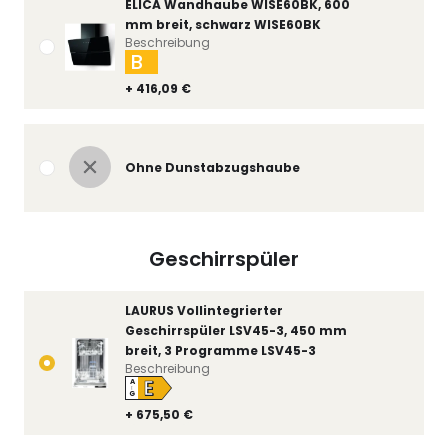
ELICA Wandhaube WISE60BK, 600
mm breit, schwarz WISE60BK
Beschreibung
B
+ 416,09 €
Ohne Dunstabzugshaube
Geschirrspüler
LAURUS Vollintegrierter
Geschirrspüler LSV45-3, 450 mm
breit, 3 Programme LSV45-3
Beschreibung
E
A
↑
G
+ 675,50 €