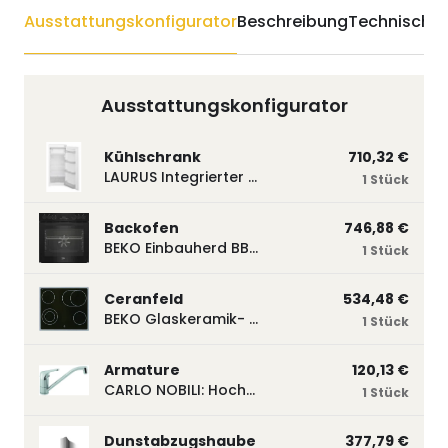
Ausstattungskonfigurator
Beschreibung
Technische 
Ausstattungskonfigurator
Kühlschrank
710,32 €
LAURUS Integrierter Kühlautomat LKG122E LKG122E
1 Stück
Backofen
746,88 €
BEKO Einbauherd BBUM113N2B mit Hydrolyse, Schwarz BBUM113N2B
1 Stück
Ceranfeld
534,48 €
BEKO Glaskeramik- Strahlungskochfeld EH 9641 XHN, herdgebunden EH9641XHN
1 Stück
Armature
120,13 €
CARLO NOBILI: Hochdruck- Einhebelmischbatterie Blue, Mischbatterie verchromt 17770
1 Stück
Dunstabzugshaube
377,79 €