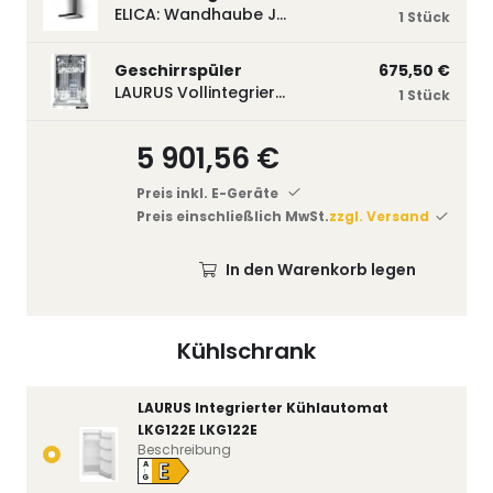
ELICA: Wandhaube JOYE 60-A,600 mm breit Edelstahl JOYE60A
1 Stück
Geschirrspüler
675,50 €
LAURUS Vollintegrierter Geschirrspüler LSV45-3, 450 mm breit, 3 Programme LSV45-3
1 Stück
5 901,56 €
Preis inkl. E-Geräte
Preis einschließlich MwSt.
zzgl. Versand
In den Warenkorb legen
Kühlschrank
LAURUS Integrierter Kühlautomat
LKG122E LKG122E
Beschreibung
E
A
↑
G