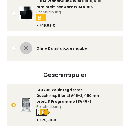
ELICA Wandhaube WISE60BK, 600
mm breit, schwarz WISE60BK
Beschreibung
B
+ 416,09 €
Ohne Dunstabzugshaube
Geschirrspüler
LAURUS Vollintegrierter
Geschirrspüler LSV45-3, 450 mm
breit, 3 Programme LSV45-3
Beschreibung
E
A
↑
G
+ 675,50 €