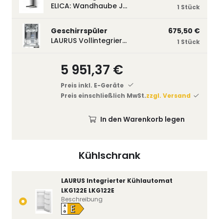
ELICA: Wandhaube JOYE 60-A,600 mm breit Edelstahl JOYE60A
1 Stück
Geschirrspüler
675,50 €
LAURUS Vollintegrierter Geschirrspüler LSV45-3, 450 mm breit, 3 Programme LSV45-3
1 Stück
5 951,37 €
Preis inkl. E-Geräte
Preis einschließlich MwSt.
zzgl. Versand
In den Warenkorb legen
Kühlschrank
LAURUS Integrierter Kühlautomat
LKG122E LKG122E
Beschreibung
E
A
↑
G