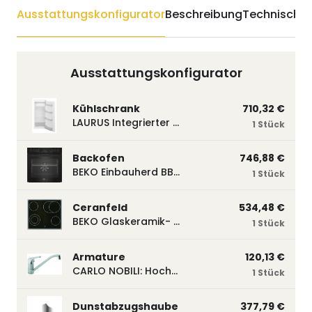
Ausstattungskonfigurator
Beschreibung
Technische 
Ausstattungskonfigurator
Kühlschrank
710,32 €
LAURUS Integrierter Kühlautomat LKG122E LKG122E
1 Stück
Backofen
746,88 €
BEKO Einbauherd BBUM113N2B mit Hydrolyse, Schwarz BBUM113N2B
1 Stück
Ceranfeld
534,48 €
BEKO Glaskeramik- Strahlungskochfeld EH 9641 XHN, herdgebunden EH9641XHN
1 Stück
Armature
120,13 €
CARLO NOBILI: Hochdruck- Einhebelmischbatterie Blue, Mischbatterie verchromt 17770
1 Stück
Dunstabzugshaube
377,79 €