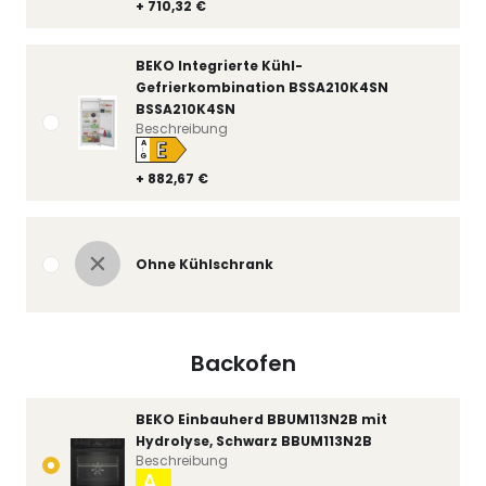
+ 710,32 €
BEKO Integrierte Kühl-
Gefrierkombination BSSA210K4SN
BSSA210K4SN
Beschreibung
E
A
↑
G
+ 882,67 €
Ohne Kühlschrank
Backofen
BEKO Einbauherd BBUM113N2B mit
Hydrolyse, Schwarz BBUM113N2B
Beschreibung
A