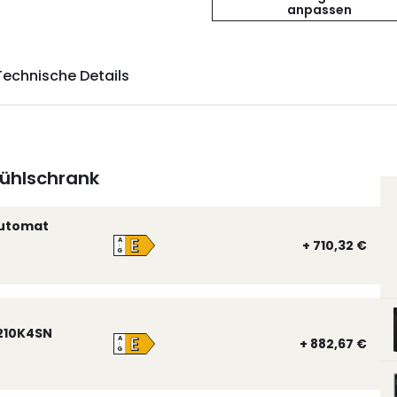
anpassen
Technische Details
ühlschrank
automat
E
A
+ 710,32 €
↑
G
210K4SN
E
A
+ 882,67 €
↑
G