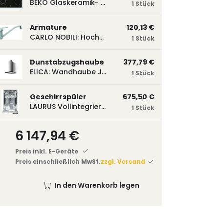
BEKO Glaskeramik- Strahlungskochfeld EH 9641 XHN, herdgebunden EH9641XHN
1 Stück
Armature
120,13 €
CARLO NOBILI: Hochdruck- Einhebelmischbatterie Blue, Mischbatterie verchromt 17770
1 Stück
Dunstabzugshaube
377,79 €
ELICA: Wandhaube JOYE 60-A,600 mm breit Edelstahl JOYE60A
1 Stück
Geschirrspüler
675,50 €
LAURUS Vollintegrierter Geschirrspüler LSV45-3, 450 mm breit, 3 Programme LSV45-3
1 Stück
6 147,94 €
Preis inkl. E-Geräte
Preis einschließlich MwSt.
zzgl. Versand
In den Warenkorb legen