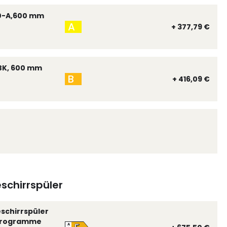
0-A,600 mm
A
+ 377,79 €
BK, 600 mm
B
+ 416,09 €
schirrspüler
eschirrspüler
 Programme
A