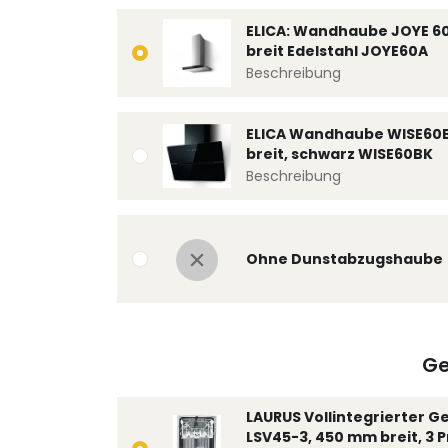
ELICA: Wandhaube JOYE 6
breit Edelstahl JOYE60A
Beschreibung
ELICA Wandhaube WISE60
breit, schwarz WISE60BK
Beschreibung
Ohne Dunstabzugshaube
Ge
LAURUS Vollintegrierter G
LSV45-3, 450 mm breit, 3