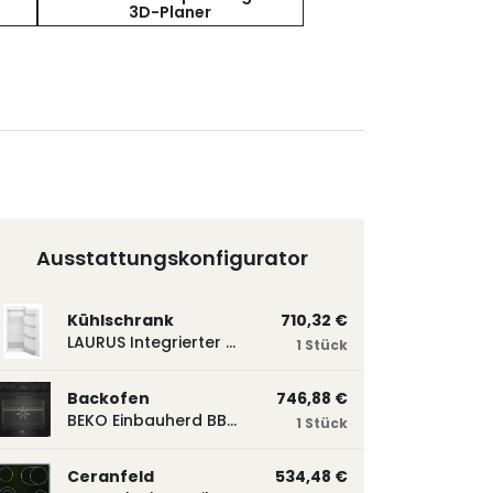
3D-Planer
Ausstattungskonfigurator
Kühlschrank
710,32 €
LAURUS Integrierter Kühlautomat LKG122E LKG122E
1 Stück
Backofen
746,88 €
BEKO Einbauherd BBUM113N2B mit Hydrolyse, Schwarz BBUM113N2B
1 Stück
Ceranfeld
534,48 €