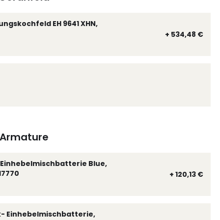
ungskochfeld EH 9641 XHN,
+ 534,48 €
Armature
Einhebelmischbatterie Blue,
17770
+ 120,13 €
k- Einhebelmischbatterie,