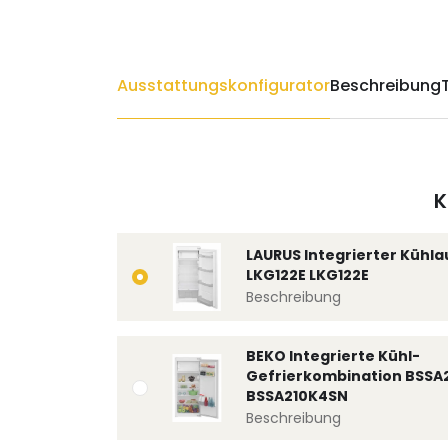
Ausstattungskonfigurator
Beschreibung
K
LAURUS Integrierter Kühl
LKG122E LKG122E
Beschreibung
BEKO Integrierte Kühl-
Gefrierkombination BSSA
BSSA210K4SN
Beschreibung