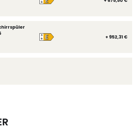
E
+ 675,50 €
↑
G
chirrspüler
5
E
A
+ 952,31 €
↑
G
ER