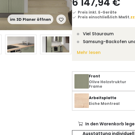
6 147,94 €
Preis inkl. E-Geräte
Preis einschließlich MwSt.
zz
im 3D Planer öffnen
Viel Stauraum
Samsung-Backofen un
Mehr lesen
Front
Olive Holzstruktur
Frame
Arbeitsplatte
Eiche Montreal
In den Warenkorb lege
Ausstattung individuell