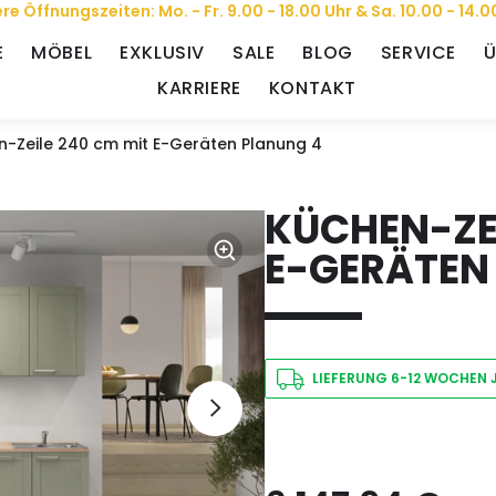
re Öffnungszeiten: Mo. - Fr. 9.00 - 18.00 Uhr & Sa. 10.00 - 14.0
E
MÖBEL
EXKLUSIV
SALE
BLOG
SERVICE
Ü
KARRIERE
KONTAKT
n-Zeile 240 cm mit E-Geräten Planung 4
KÜCHEN-ZEI
E-GERÄTEN
LIEFERUNG 6-12 WOCHEN 