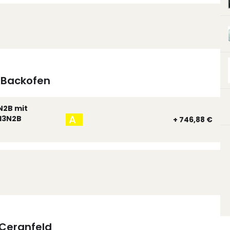
Backofen
N2B mit
A
13N2B
+ 746,88 €
Ceranfeld