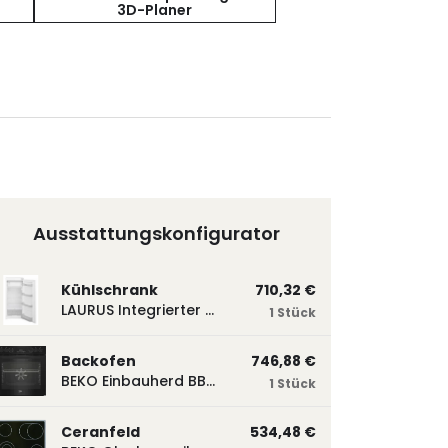
3D-Planer
Ausstattungskonfigurator
Kühlschrank
710,32 €
LAURUS Integrierter Kühlautomat LKG122E LKG122E
1 Stück
Backofen
746,88 €
BEKO Einbauherd BBUM113N2B mit Hydrolyse, Schwarz BBUM113N2B
1 Stück
Ceranfeld
534,48 €