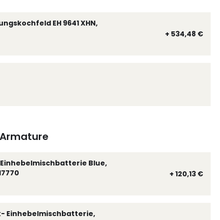
ungskochfeld EH 9641 XHN,
+ 534,48 €
Armature
Einhebelmischbatterie Blue,
17770
+ 120,13 €
k- Einhebelmischbatterie,