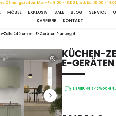
re Öffnungszeiten: Mo. - Fr. 9.00 - 18.00 Uhr & Sa. 10.00 - 14.0
E
MÖBEL
EXKLUSIV
SALE
BLOG
SERVICE
Ü
KARRIERE
KONTAKT
n-Zeile 240 cm mit E-Geräten Planung 4
KÜCHEN-ZEI
E-GERÄTEN
LIEFERUNG 6-12 WOCHEN 