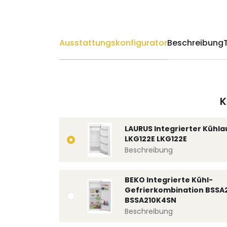
Ausstattungskonfigurator
Beschreibung
K
LAURUS Integrierter Kühl
LKG122E LKG122E
Beschreibung
BEKO Integrierte Kühl-
Gefrierkombination BSSA
BSSA210K4SN
Beschreibung