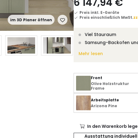
6 147,94 €
Preis inkl. E-Geräte
Preis einschließlich MwSt.
zz
im 3D Planer öffnen
Viel Stauraum
Samsung-Backofen un
Mehr lesen
Front
Olive Holzstruktur
Frame
Arbeitsplatte
Arizona Pine
In den Warenkorb lege
Ausstattung individuell