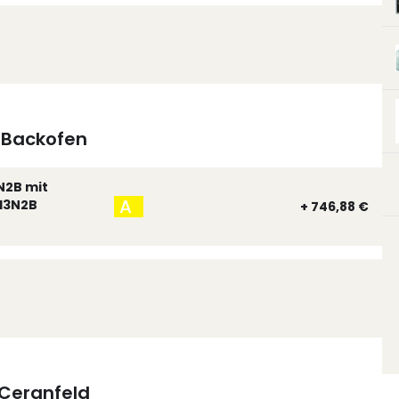
Backofen
N2B mit
A
13N2B
+ 746,88 €
Ceranfeld