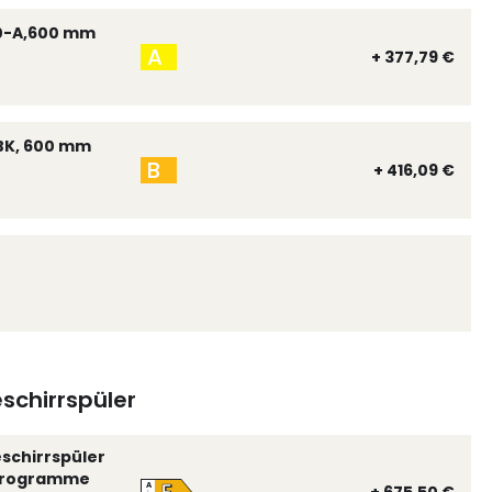
0-A,600 mm
A
+ 377,79 €
BK, 600 mm
B
+ 416,09 €
schirrspüler
eschirrspüler
 Programme
A