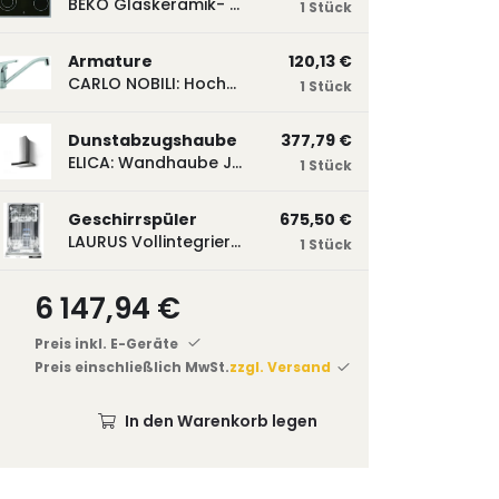
BEKO Glaskeramik- Strahlungskochfeld EH 9641 XHN, herdgebunden EH9641XHN
1 Stück
Armature
120,13 €
CARLO NOBILI: Hochdruck- Einhebelmischbatterie Blue, Mischbatterie verchromt 17770
1 Stück
Dunstabzugshaube
377,79 €
ELICA: Wandhaube JOYE 60-A,600 mm breit Edelstahl JOYE60A
1 Stück
Geschirrspüler
675,50 €
LAURUS Vollintegrierter Geschirrspüler LSV45-3, 450 mm breit, 3 Programme LSV45-3
1 Stück
6 147,94 €
Preis inkl. E-Geräte
Preis einschließlich MwSt.
zzgl. Versand
In den Warenkorb legen