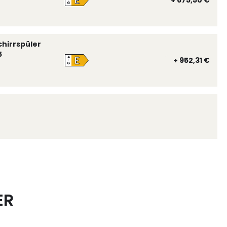
E
+ 675,50 €
↑
G
chirrspüler
5
E
A
+ 952,31 €
↑
G
ER