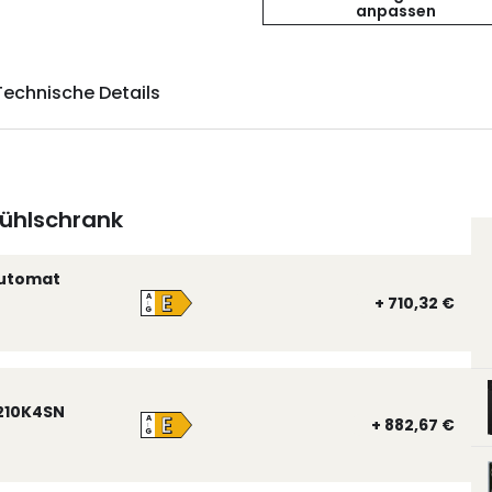
anpassen
Technische Details
ühlschrank
automat
E
A
+ 710,32 €
↑
G
210K4SN
E
A
+ 882,67 €
↑
G