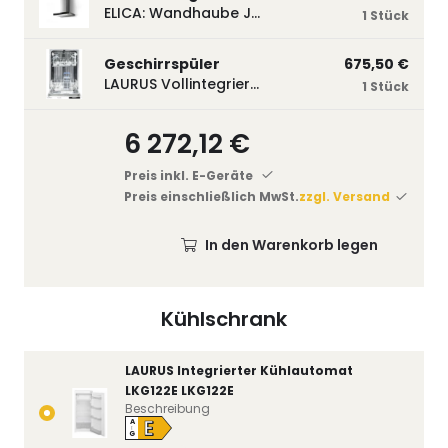
ELICA: Wandhaube JOYE 60-A,600 mm breit Edelstahl JOYE60A
1 Stück
Geschirrspüler
675,50 €
LAURUS Vollintegrierter Geschirrspüler LSV45-3, 450 mm breit, 3 Programme LSV45-3
1 Stück
6 272,12 €
Preis inkl. E-Geräte
Preis einschließlich MwSt.
zzgl. Versand
In den Warenkorb legen
Kühlschrank
LAURUS Integrierter Kühlautomat
LKG122E LKG122E
Beschreibung
E
A
↑
G