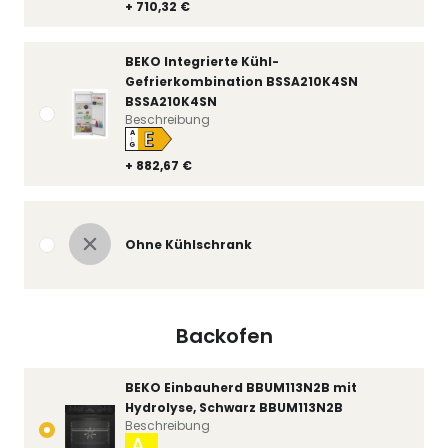
+ 710,32 €
BEKO Integrierte Kühl-
Gefrierkombination BSSA210K4SN
BSSA210K4SN
Beschreibung
E
A
↑
G
+ 882,67 €
Ohne Kühlschrank
Backofen
BEKO Einbauherd BBUM113N2B mit
Hydrolyse, Schwarz BBUM113N2B
Beschreibung
A