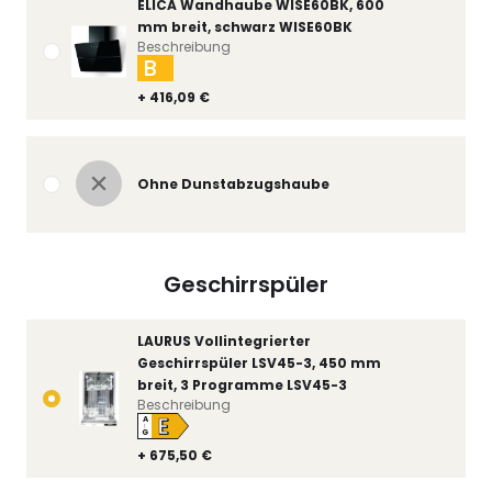
ELICA Wandhaube WISE60BK, 600
mm breit, schwarz WISE60BK
Beschreibung
B
+ 416,09 €
Ohne Dunstabzugshaube
Geschirrspüler
LAURUS Vollintegrierter
Geschirrspüler LSV45-3, 450 mm
breit, 3 Programme LSV45-3
Beschreibung
E
A
↑
G
+ 675,50 €