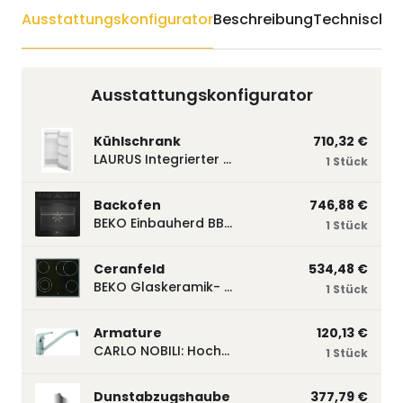
Ausstattungskonfigurator
Beschreibung
Technische 
Ausstattungskonfigurator
Kühlschrank
710,32 €
LAURUS Integrierter Kühlautomat LKG122E LKG122E
1 Stück
Backofen
746,88 €
BEKO Einbauherd BBUM113N2B mit Hydrolyse, Schwarz BBUM113N2B
1 Stück
Ceranfeld
534,48 €
BEKO Glaskeramik- Strahlungskochfeld EH 9641 XHN, herdgebunden EH9641XHN
1 Stück
Armature
120,13 €
CARLO NOBILI: Hochdruck- Einhebelmischbatterie Blue, Mischbatterie verchromt 17770
1 Stück
Dunstabzugshaube
377,79 €