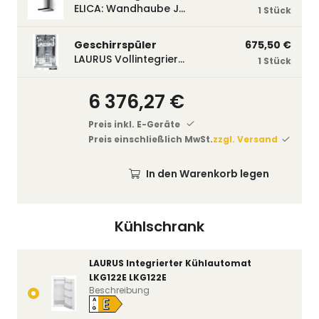
ELICA: Wandhaube JOYE 60-A,600 mm breit Edelstahl JOYE60A
1 Stück
Geschirrspüler
675,50 €
LAURUS Vollintegrierter Geschirrspüler LSV45-3, 450 mm breit, 3 Programme LSV45-3
1 Stück
6 376,27 €
Preis inkl. E-Geräte
Preis einschließlich MwSt.
zzgl. Versand
In den Warenkorb legen
Kühlschrank
LAURUS Integrierter Kühlautomat
LKG122E LKG122E
Beschreibung
E
A
↑
G