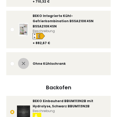
+ 710,32 €
BEKO Integrierte Kühl-
Gefrierkombination BSSA210K4SN
BSSA210K4SN
Beschreibung
E
A
↑
G
+ 882,67 €
Ohne Kühlschrank
Backofen
BEKO Einbauherd BBUM113N2B mit
Hydrolyse, Schwarz BBUM113N2B
Beschreibung
A