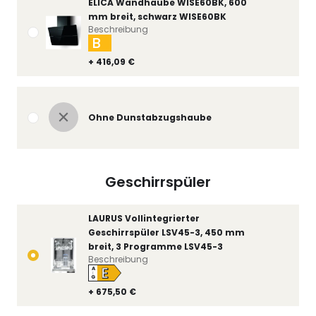
ELICA Wandhaube WISE60BK, 600
mm breit, schwarz WISE60BK
Beschreibung
B
+ 416,09 €
Ohne Dunstabzugshaube
Geschirrspüler
LAURUS Vollintegrierter
Geschirrspüler LSV45-3, 450 mm
breit, 3 Programme LSV45-3
Beschreibung
E
A
↑
G
+ 675,50 €