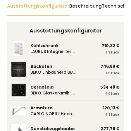
Ausstattungskonfigurator
Beschreibung
Technische 
Ausstattungskonfigurator
Kühlschrank
710,32 €
LAURUS Integrierter Kühlautomat LKG122E LKG122E
1 Stück
Backofen
746,88 €
BEKO Einbauherd BBUM113N2B mit Hydrolyse, Schwarz BBUM113N2B
1 Stück
Ceranfeld
534,48 €
BEKO Glaskeramik- Strahlungskochfeld EH 9641 XHN, herdgebunden EH9641XHN
1 Stück
Armature
120,13 €
CARLO NOBILI: Hochdruck- Einhebelmischbatterie Blue, Mischbatterie verchromt 17770
1 Stück
Dunstabzugshaube
377,79 €