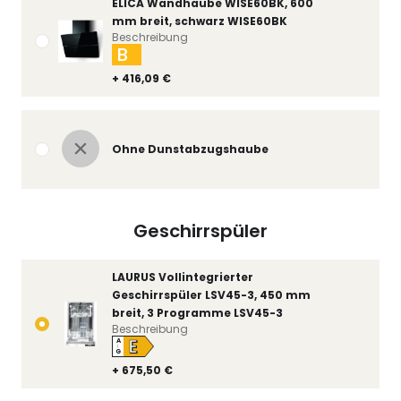
ELICA Wandhaube WISE60BK, 600
mm breit, schwarz WISE60BK
Beschreibung
B
+ 416,09 €
Ohne Dunstabzugshaube
Geschirrspüler
LAURUS Vollintegrierter
Geschirrspüler LSV45-3, 450 mm
breit, 3 Programme LSV45-3
Beschreibung
E
A
↑
G
+ 675,50 €