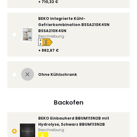
+ 710,32 €
BEKO Integrierte Kühl-
Gefrierkombination BSSA210K4SN
BSSA210K4SN
Beschreibung
E
A
↑
G
+ 882,67 €
Ohne Kühlschrank
Backofen
BEKO Einbauherd BBUM113N2B mit
Hydrolyse, Schwarz BBUM113N2B
Beschreibung
A