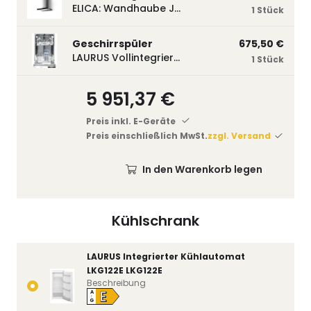
ELICA: Wandhaube JOYE 60-A,600 mm breit Edelstahl JOYE60A
1 Stück
Geschirrspüler
675,50 €
LAURUS Vollintegrierter Geschirrspüler LSV45-3, 450 mm breit, 3 Programme LSV45-3
1 Stück
5 951,37 €
Preis inkl. E-Geräte
Preis einschließlich MwSt.
zzgl. Versand
In den Warenkorb legen
Kühlschrank
LAURUS Integrierter Kühlautomat
LKG122E LKG122E
Beschreibung
E
A
↑
G