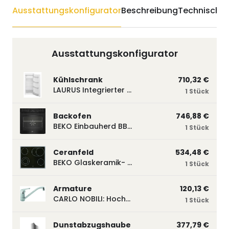
Ausstattungskonfigurator
Beschreibung
Technische 
Ausstattungskonfigurator
Kühlschrank
710,32 €
LAURUS Integrierter Kühlautomat LKG122E LKG122E
1 Stück
Backofen
746,88 €
BEKO Einbauherd BBUM113N2B mit Hydrolyse, Schwarz BBUM113N2B
1 Stück
Ceranfeld
534,48 €
BEKO Glaskeramik- Strahlungskochfeld EH 9641 XHN, herdgebunden EH9641XHN
1 Stück
Armature
120,13 €
CARLO NOBILI: Hochdruck- Einhebelmischbatterie Blue, Mischbatterie verchromt 17770
1 Stück
Dunstabzugshaube
377,79 €