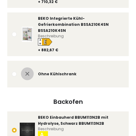
+ 710,32 €
BEKO Integrierte Kühl-
Gefrierkombination BSSA210K4SN
BSSA210K4SN
Beschreibung
E
A
↑
G
+ 882,67 €
Ohne Kühlschrank
Backofen
BEKO Einbauherd BBUM113N2B mit
Hydrolyse, Schwarz BBUM113N2B
Beschreibung
A