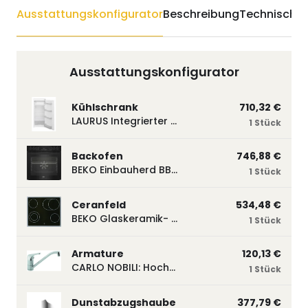
Ausstattungskonfigurator
Beschreibung
Technische 
Ausstattungskonfigurator
Kühlschrank
710,32 €
LAURUS Integrierter Kühlautomat LKG122E LKG122E
1 Stück
Backofen
746,88 €
BEKO Einbauherd BBUM113N2B mit Hydrolyse, Schwarz BBUM113N2B
1 Stück
Ceranfeld
534,48 €
BEKO Glaskeramik- Strahlungskochfeld EH 9641 XHN, herdgebunden EH9641XHN
1 Stück
Armature
120,13 €
CARLO NOBILI: Hochdruck- Einhebelmischbatterie Blue, Mischbatterie verchromt 17770
1 Stück
Dunstabzugshaube
377,79 €