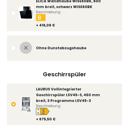
ELICA Wandhaube WISE60BK, 600
mm breit, schwarz WISE60BK
Beschreibung
B
+ 416,09 €
Ohne Dunstabzugshaube
Geschirrspüler
LAURUS Vollintegrierter
Geschirrspüler LSV45-3, 450 mm
breit, 3 Programme LSV45-3
Beschreibung
E
A
↑
G
+ 675,50 €