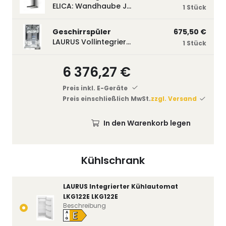
ELICA: Wandhaube JOYE 60-A,600 mm breit Edelstahl JOYE60A
1 Stück
Geschirrspüler
675,50 €
LAURUS Vollintegrierter Geschirrspüler LSV45-3, 450 mm breit, 3 Programme LSV45-3
1 Stück
6 376,27 €
Preis inkl. E-Geräte
Preis einschließlich MwSt.
zzgl. Versand
In den Warenkorb legen
Kühlschrank
LAURUS Integrierter Kühlautomat
LKG122E LKG122E
Beschreibung
E
A
↑
G