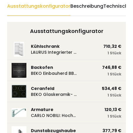
Ausstattungskonfigurator
Beschreibung
Technische 
Ausstattungskonfigurator
Kühlschrank
710,32 €
LAURUS Integrierter Kühlautomat LKG122E LKG122E
1 Stück
Backofen
746,88 €
BEKO Einbauherd BBUM113N2B mit Hydrolyse, Schwarz BBUM113N2B
1 Stück
Ceranfeld
534,48 €
BEKO Glaskeramik- Strahlungskochfeld EH 9641 XHN, herdgebunden EH9641XHN
1 Stück
Armature
120,13 €
CARLO NOBILI: Hochdruck- Einhebelmischbatterie Blue, Mischbatterie verchromt 17770
1 Stück
Dunstabzugshaube
377,79 €