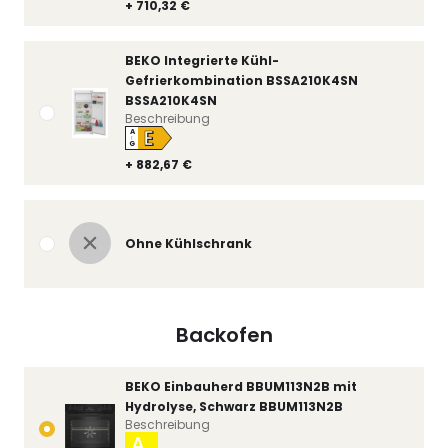
+ 710,32 €
BEKO Integrierte Kühl-
Gefrierkombination BSSA210K4SN
BSSA210K4SN
Beschreibung
E
A
↑
G
+ 882,67 €
Ohne Kühlschrank
Backofen
BEKO Einbauherd BBUM113N2B mit
Hydrolyse, Schwarz BBUM113N2B
Beschreibung
A