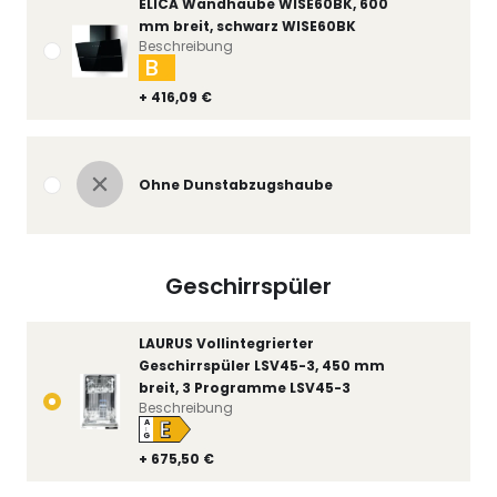
ELICA Wandhaube WISE60BK, 600
mm breit, schwarz WISE60BK
Beschreibung
B
+ 416,09 €
Ohne Dunstabzugshaube
Geschirrspüler
LAURUS Vollintegrierter
Geschirrspüler LSV45-3, 450 mm
breit, 3 Programme LSV45-3
Beschreibung
E
A
↑
G
+ 675,50 €