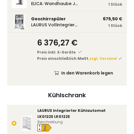
ELICA: Wandhaube JOYE 60-A,600 mm breit Edelstahl JOYE60A
1 Stück
Geschirrspüler
675,50 €
LAURUS Vollintegrierter Geschirrspüler LSV45-3, 450 mm breit, 3 Programme LSV45-3
1 Stück
6 376,27 €
Preis inkl. E-Geräte
Preis einschließlich MwSt.
zzgl. Versand
In den Warenkorb legen
Kühlschrank
LAURUS Integrierter Kühlautomat
LKG122E LKG122E
Beschreibung
E
A
↑
G