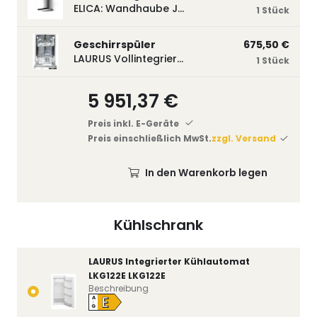
ELICA: Wandhaube JOYE 60-A,600 mm breit Edelstahl JOYE60A
1 Stück
Geschirrspüler
675,50 €
LAURUS Vollintegrierter Geschirrspüler LSV45-3, 450 mm breit, 3 Programme LSV45-3
1 Stück
5 951,37 €
Preis inkl. E-Geräte
Preis einschließlich MwSt.
zzgl. Versand
In den Warenkorb legen
Kühlschrank
LAURUS Integrierter Kühlautomat
LKG122E LKG122E
Beschreibung
E
A
↑
G