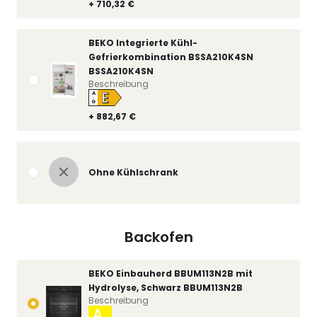
+ 710,32 €
BEKO Integrierte Kühl-
Gefrierkombination BSSA210K4SN
BSSA210K4SN
Beschreibung
E
A
↑
G
+ 882,67 €
Ohne Kühlschrank
Backofen
BEKO Einbauherd BBUM113N2B mit
Hydrolyse, Schwarz BBUM113N2B
Beschreibung
A