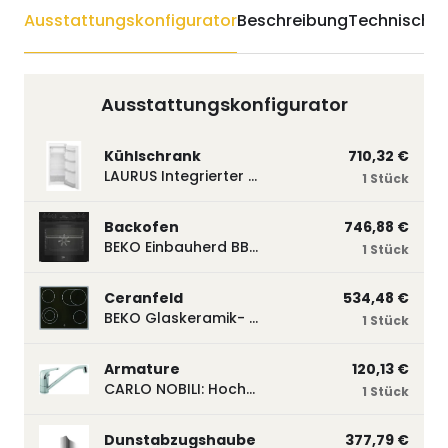
Ausstattungskonfigurator
Beschreibung
Technische 
Ausstattungskonfigurator
Kühlschrank
710,32 €
LAURUS Integrierter Kühlautomat LKG122E LKG122E
1 Stück
Backofen
746,88 €
BEKO Einbauherd BBUM113N2B mit Hydrolyse, Schwarz BBUM113N2B
1 Stück
Ceranfeld
534,48 €
BEKO Glaskeramik- Strahlungskochfeld EH 9641 XHN, herdgebunden EH9641XHN
1 Stück
Armature
120,13 €
CARLO NOBILI: Hochdruck- Einhebelmischbatterie Blue, Mischbatterie verchromt 17770
1 Stück
Dunstabzugshaube
377,79 €