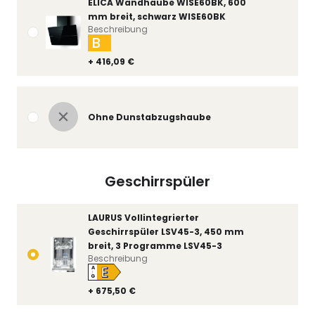
ELICA Wandhaube WISE60BK, 600
mm breit, schwarz WISE60BK
Beschreibung
B
+ 416,09 €
Ohne Dunstabzugshaube
Geschirrspüler
LAURUS Vollintegrierter
Geschirrspüler LSV45-3, 450 mm
breit, 3 Programme LSV45-3
Beschreibung
E
A
↑
G
+ 675,50 €