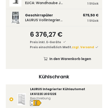
ELICA: Wandhaube JOYE 60-A,600 mm breit Edelstahl JOYE60A
1 Stück
Geschirrspüler
675,50 €
LAURUS Vollintegrierter Geschirrspüler LSV45-3, 450 mm breit, 3 Programme LSV45-3
1 Stück
6 376,27 €
Preis inkl. E-Geräte
Preis einschließlich MwSt.
zzgl. Versand
In den Warenkorb legen
Kühlschrank
LAURUS Integrierter Kühlautomat
LKG122E LKG122E
Beschreibung
E
A
↑
G