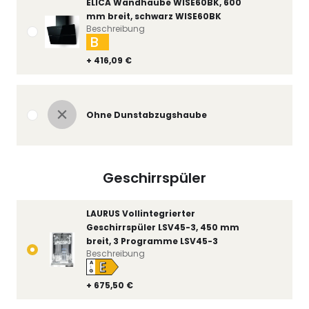
ELICA Wandhaube WISE60BK, 600
mm breit, schwarz WISE60BK
Beschreibung
B
+ 416,09 €
Ohne Dunstabzugshaube
Geschirrspüler
LAURUS Vollintegrierter
Geschirrspüler LSV45-3, 450 mm
breit, 3 Programme LSV45-3
Beschreibung
E
A
↑
G
+ 675,50 €