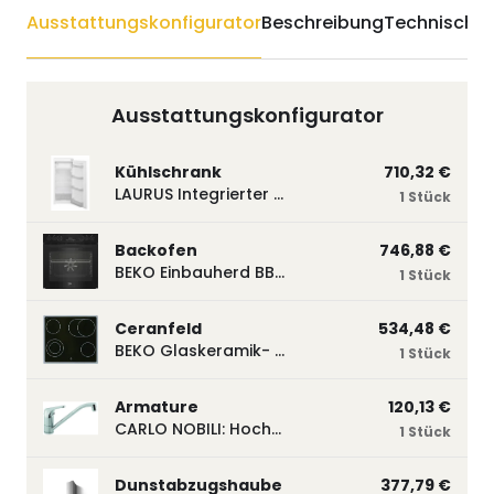
Ausstattungskonfigurator
Beschreibung
Technische 
Ausstattungskonfigurator
Kühlschrank
710,32 €
LAURUS Integrierter Kühlautomat LKG122E LKG122E
1 Stück
Backofen
746,88 €
BEKO Einbauherd BBUM113N2B mit Hydrolyse, Schwarz BBUM113N2B
1 Stück
Ceranfeld
534,48 €
BEKO Glaskeramik- Strahlungskochfeld EH 9641 XHN, herdgebunden EH9641XHN
1 Stück
Armature
120,13 €
CARLO NOBILI: Hochdruck- Einhebelmischbatterie Blue, Mischbatterie verchromt 17770
1 Stück
Dunstabzugshaube
377,79 €