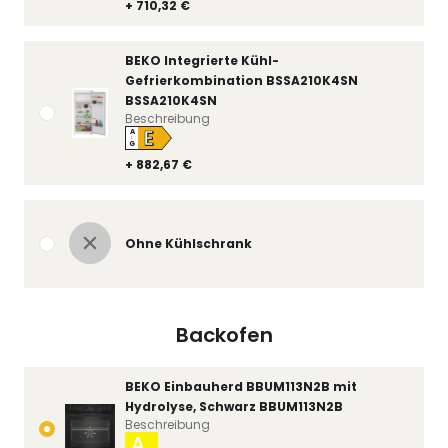
+ 710,32 €
BEKO Integrierte Kühl-
Gefrierkombination BSSA210K4SN
BSSA210K4SN
Beschreibung
E
A
↑
G
+ 882,67 €
Ohne Kühlschrank
Backofen
BEKO Einbauherd BBUM113N2B mit
Hydrolyse, Schwarz BBUM113N2B
Beschreibung
A