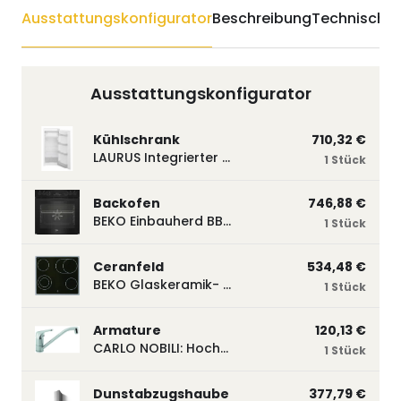
Ausstattungskonfigurator
Beschreibung
Technische 
Ausstattungskonfigurator
Kühlschrank
710,32 €
LAURUS Integrierter Kühlautomat LKG122E LKG122E
1 Stück
Backofen
746,88 €
BEKO Einbauherd BBUM113N2B mit Hydrolyse, Schwarz BBUM113N2B
1 Stück
Ceranfeld
534,48 €
BEKO Glaskeramik- Strahlungskochfeld EH 9641 XHN, herdgebunden EH9641XHN
1 Stück
Armature
120,13 €
CARLO NOBILI: Hochdruck- Einhebelmischbatterie Blue, Mischbatterie verchromt 17770
1 Stück
Dunstabzugshaube
377,79 €