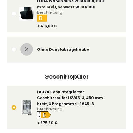
ELICA Wandhaube WISE60BK, 600
mm breit, schwarz WISE60BK
Beschreibung
B
+ 416,09 €
Ohne Dunstabzugshaube
Geschirrspüler
LAURUS Vollintegrierter
Geschirrspüler LSV45-3, 450 mm
breit, 3 Programme LSV45-3
Beschreibung
E
A
↑
G
+ 675,50 €