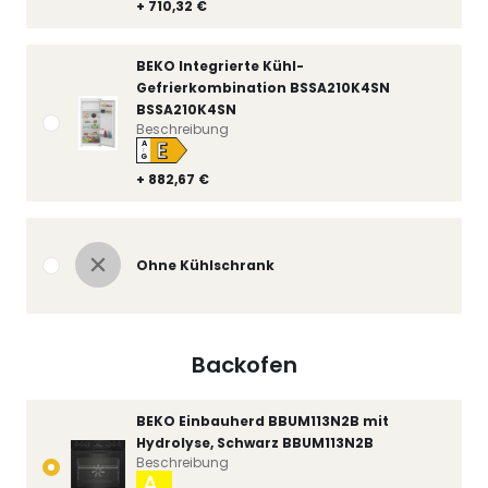
+ 710,32 €
BEKO Integrierte Kühl-
Gefrierkombination BSSA210K4SN
BSSA210K4SN
Beschreibung
E
A
↑
G
+ 882,67 €
Ohne Kühlschrank
Backofen
BEKO Einbauherd BBUM113N2B mit
Hydrolyse, Schwarz BBUM113N2B
Beschreibung
A