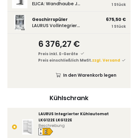
ELICA: Wandhaube JOYE 60-A,600 mm breit Edelstahl JOYE60A
1 Stück
Geschirrspüler
675,50 €
LAURUS Vollintegrierter Geschirrspüler LSV45-3, 450 mm breit, 3 Programme LSV45-3
1 Stück
6 376,27 €
Preis inkl. E-Geräte
Preis einschließlich MwSt.
zzgl. Versand
In den Warenkorb legen
Kühlschrank
LAURUS Integrierter Kühlautomat
LKG122E LKG122E
Beschreibung
E
A
↑
G