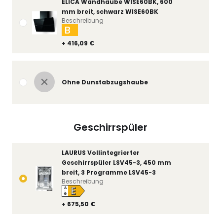
ELICA Wandhaube WISE60BK, 600
mm breit, schwarz WISE60BK
Beschreibung
B
+ 416,09 €
Ohne Dunstabzugshaube
Geschirrspüler
LAURUS Vollintegrierter
Geschirrspüler LSV45-3, 450 mm
breit, 3 Programme LSV45-3
Beschreibung
E
A
↑
G
+ 675,50 €