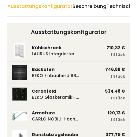
Ausstattungskonfigurator
Beschreibung
Technische 
Ausstattungskonfigurator
Kühlschrank
710,32 €
LAURUS Integrierter Kühlautomat LKG122E LKG122E
1 Stück
Backofen
746,88 €
BEKO Einbauherd BBUM113N2B mit Hydrolyse, Schwarz BBUM113N2B
1 Stück
Ceranfeld
534,48 €
BEKO Glaskeramik- Strahlungskochfeld EH 9641 XHN, herdgebunden EH9641XHN
1 Stück
Armature
120,13 €
CARLO NOBILI: Hochdruck- Einhebelmischbatterie Blue, Mischbatterie verchromt 17770
1 Stück
Dunstabzugshaube
377,79 €