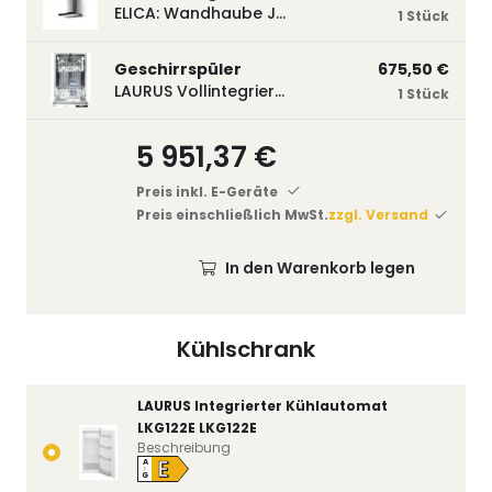
ELICA: Wandhaube JOYE 60-A,600 mm breit Edelstahl JOYE60A
1 Stück
Geschirrspüler
675,50 €
LAURUS Vollintegrierter Geschirrspüler LSV45-3, 450 mm breit, 3 Programme LSV45-3
1 Stück
5 951,37 €
Preis inkl. E-Geräte
Preis einschließlich MwSt.
zzgl. Versand
In den Warenkorb legen
Kühlschrank
LAURUS Integrierter Kühlautomat
LKG122E LKG122E
Beschreibung
E
A
↑
G