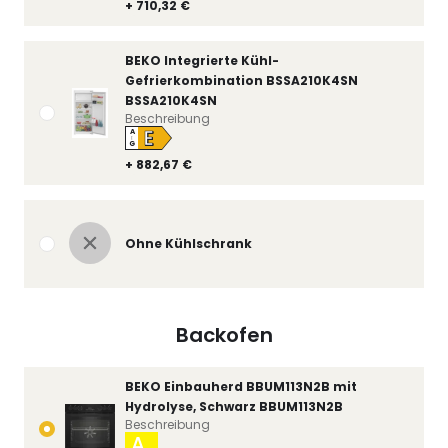
+ 710,32 €
BEKO Integrierte Kühl-
Gefrierkombination BSSA210K4SN
BSSA210K4SN
Beschreibung
E
A
↑
G
+ 882,67 €
Ohne Kühlschrank
Backofen
BEKO Einbauherd BBUM113N2B mit
Hydrolyse, Schwarz BBUM113N2B
Beschreibung
A