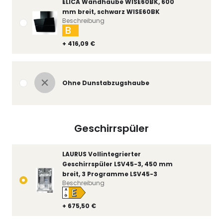
ELICA Wandhaube WISE60BK, 600
mm breit, schwarz WISE60BK
Beschreibung
B
+ 416,09 €
Ohne Dunstabzugshaube
Geschirrspüler
LAURUS Vollintegrierter
Geschirrspüler LSV45-3, 450 mm
breit, 3 Programme LSV45-3
Beschreibung
E
A
↑
G
+ 675,50 €