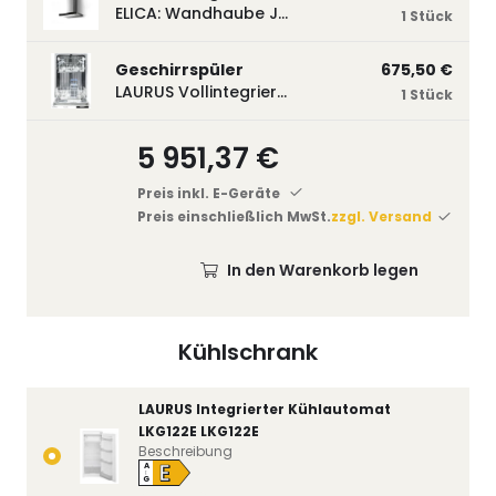
ELICA: Wandhaube JOYE 60-A,600 mm breit Edelstahl JOYE60A
1 Stück
Geschirrspüler
675,50 €
LAURUS Vollintegrierter Geschirrspüler LSV45-3, 450 mm breit, 3 Programme LSV45-3
1 Stück
5 951,37 €
Preis inkl. E-Geräte
Preis einschließlich MwSt.
zzgl. Versand
In den Warenkorb legen
Kühlschrank
LAURUS Integrierter Kühlautomat
LKG122E LKG122E
Beschreibung
E
A
↑
G