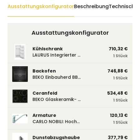
Ausstattungskonfigurator
Beschreibung
Technische 
Ausstattungskonfigurator
Kühlschrank
710,32 €
LAURUS Integrierter Kühlautomat LKG122E LKG122E
1 Stück
Backofen
746,88 €
BEKO Einbauherd BBUM113N2B mit Hydrolyse, Schwarz BBUM113N2B
1 Stück
Ceranfeld
534,48 €
BEKO Glaskeramik- Strahlungskochfeld EH 9641 XHN, herdgebunden EH9641XHN
1 Stück
Armature
120,13 €
CARLO NOBILI: Hochdruck- Einhebelmischbatterie Blue, Mischbatterie verchromt 17770
1 Stück
Dunstabzugshaube
377,79 €