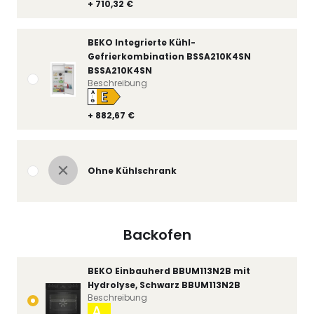
+ 710,32 €
BEKO Integrierte Kühl-
Gefrierkombination BSSA210K4SN
BSSA210K4SN
Beschreibung
E
A
↑
G
+ 882,67 €
Ohne Kühlschrank
Backofen
BEKO Einbauherd BBUM113N2B mit
Hydrolyse, Schwarz BBUM113N2B
Beschreibung
A