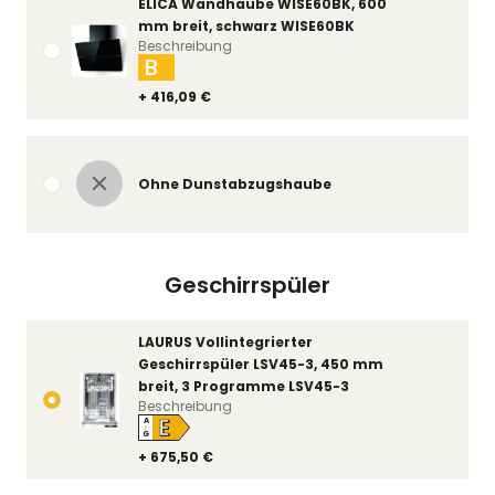
ELICA Wandhaube WISE60BK, 600
mm breit, schwarz WISE60BK
Beschreibung
B
+ 416,09 €
Ohne Dunstabzugshaube
Geschirrspüler
LAURUS Vollintegrierter
Geschirrspüler LSV45-3, 450 mm
breit, 3 Programme LSV45-3
Beschreibung
E
A
↑
G
+ 675,50 €