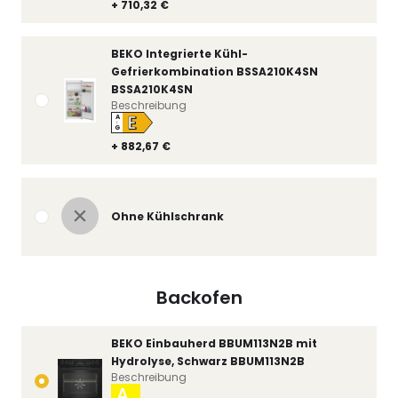
+ 710,32 €
BEKO Integrierte Kühl-
Gefrierkombination BSSA210K4SN
BSSA210K4SN
Beschreibung
E
A
↑
G
+ 882,67 €
Ohne Kühlschrank
Backofen
BEKO Einbauherd BBUM113N2B mit
Hydrolyse, Schwarz BBUM113N2B
Beschreibung
A