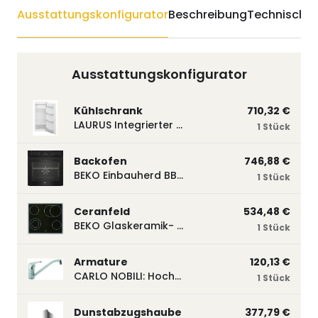
Ausstattungskonfigurator
Beschreibung
Technische 
Ausstattungskonfigurator
Kühlschrank
710,32 €
LAURUS Integrierter Kühlautomat LKG122E LKG122E
1 Stück
Backofen
746,88 €
BEKO Einbauherd BBUM113N2B mit Hydrolyse, Schwarz BBUM113N2B
1 Stück
Ceranfeld
534,48 €
BEKO Glaskeramik- Strahlungskochfeld EH 9641 XHN, herdgebunden EH9641XHN
1 Stück
Armature
120,13 €
CARLO NOBILI: Hochdruck- Einhebelmischbatterie Blue, Mischbatterie verchromt 17770
1 Stück
Dunstabzugshaube
377,79 €