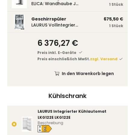
ELICA: Wandhaube JOYE 60-A,600 mm breit Edelstahl JOYE60A
1 Stück
Geschirrspüler
675,50 €
LAURUS Vollintegrierter Geschirrspüler LSV45-3, 450 mm breit, 3 Programme LSV45-3
1 Stück
6 376,27 €
Preis inkl. E-Geräte
Preis einschließlich MwSt.
zzgl. Versand
In den Warenkorb legen
Kühlschrank
LAURUS Integrierter Kühlautomat
LKG122E LKG122E
Beschreibung
E
A
↑
G