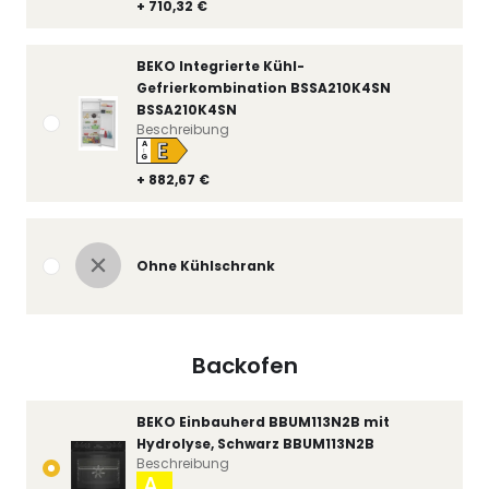
+ 710,32 €
BEKO Integrierte Kühl-
Gefrierkombination BSSA210K4SN
BSSA210K4SN
Beschreibung
E
A
↑
G
+ 882,67 €
Ohne Kühlschrank
Backofen
BEKO Einbauherd BBUM113N2B mit
Hydrolyse, Schwarz BBUM113N2B
Beschreibung
A