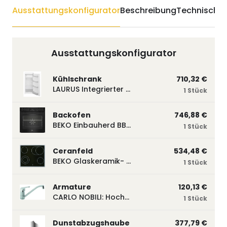
Ausstattungskonfigurator
Beschreibung
Technische 
Ausstattungskonfigurator
Kühlschrank
710,32 €
LAURUS Integrierter Kühlautomat LKG122E LKG122E
1 Stück
Backofen
746,88 €
BEKO Einbauherd BBUM113N2B mit Hydrolyse, Schwarz BBUM113N2B
1 Stück
Ceranfeld
534,48 €
BEKO Glaskeramik- Strahlungskochfeld EH 9641 XHN, herdgebunden EH9641XHN
1 Stück
Armature
120,13 €
CARLO NOBILI: Hochdruck- Einhebelmischbatterie Blue, Mischbatterie verchromt 17770
1 Stück
Dunstabzugshaube
377,79 €