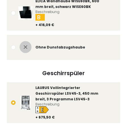
ELICA Wandhaube WISE60BK, 600
mm breit, schwarz WISE60BK
Beschreibung
B
+ 416,09 €
Ohne Dunstabzugshaube
Geschirrspüler
LAURUS Vollintegrierter
Geschirrspüler LSV45-3, 450 mm
breit, 3 Programme LSV45-3
Beschreibung
E
A
↑
G
+ 675,50 €