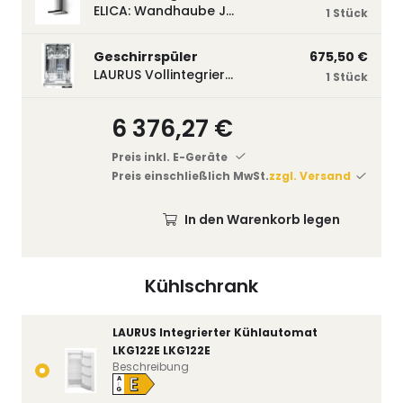
ELICA: Wandhaube JOYE 60-A,600 mm breit Edelstahl JOYE60A
1 Stück
Geschirrspüler
675,50 €
LAURUS Vollintegrierter Geschirrspüler LSV45-3, 450 mm breit, 3 Programme LSV45-3
1 Stück
6 376,27 €
Preis inkl. E-Geräte
Preis einschließlich MwSt.
zzgl. Versand
In den Warenkorb legen
Kühlschrank
LAURUS Integrierter Kühlautomat
LKG122E LKG122E
Beschreibung
E
A
↑
G