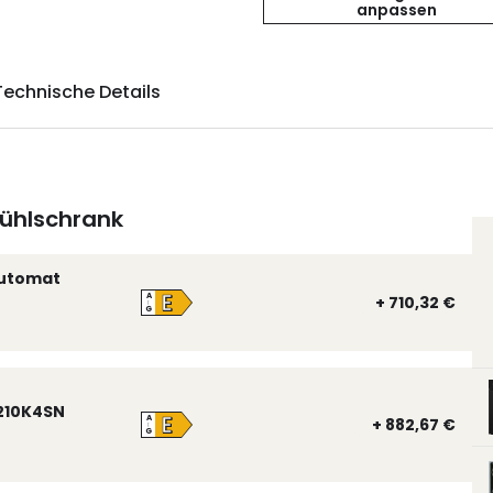
anpassen
Technische Details
ühlschrank
automat
E
A
+ 710,32 €
↑
G
210K4SN
E
A
+ 882,67 €
↑
G