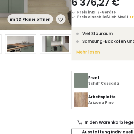
6 376,27 €
Preis inkl. E-Geräte
Preis einschließlich MwSt.
zz
im 3D Planer öffnen
Viel Stauraum
Samsung-Backofen un
Mehr lesen
Front
Schilf Cascada
Arbeitsplatte
Arizona Pine
In den Warenkorb lege
Ausstattung individuell