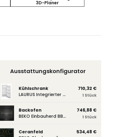
3D-Planer
Ausstattungskonfigurator
Kühlschrank
710,32 €
LAURUS Integrierter Kühlautomat LKG122E LKG122E
1 Stück
Backofen
746,88 €
BEKO Einbauherd BBUM113N2B mit Hydrolyse, Schwarz BBUM113N2B
1 Stück
Ceranfeld
534,48 €