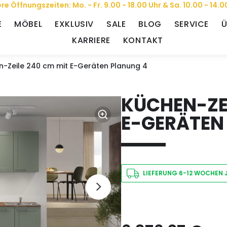
re Öffnungszeiten: Mo. - Fr. 9.00 - 18.00 Uhr & Sa. 10.00 - 14.0
E
MÖBEL
EXKLUSIV
SALE
BLOG
SERVICE
Ü
KARRIERE
KONTAKT
n-Zeile 240 cm mit E-Geräten Planung 4
KÜCHEN-ZEI
E-GERÄTEN
LIEFERUNG 6-12 WOCHEN 