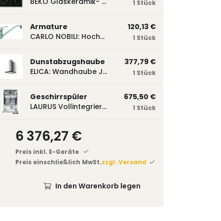
BEKO Glaskeramik- Strahlungskochfeld EH 9641 XHN, herdgebunden EH9641XHN
1 Stück
Armature
120,13 €
CARLO NOBILI: Hochdruck- Einhebelmischbatterie Blue, Mischbatterie verchromt 17770
1 Stück
Dunstabzugshaube
377,79 €
ELICA: Wandhaube JOYE 60-A,600 mm breit Edelstahl JOYE60A
1 Stück
Geschirrspüler
675,50 €
LAURUS Vollintegrierter Geschirrspüler LSV45-3, 450 mm breit, 3 Programme LSV45-3
1 Stück
6 376,27 €
Preis inkl. E-Geräte
Preis einschließlich MwSt.
zzgl. Versand
In den Warenkorb legen