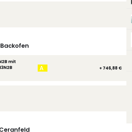
Backofen
N2B mit
A
13N2B
+ 746,88 €
Ceranfeld