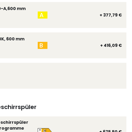
0-A,600 mm
A
+ 377,79 €
BK, 600 mm
B
+ 416,09 €
schirrspüler
eschirrspüler
 Programme
E
A
+ 675,50 €
↑