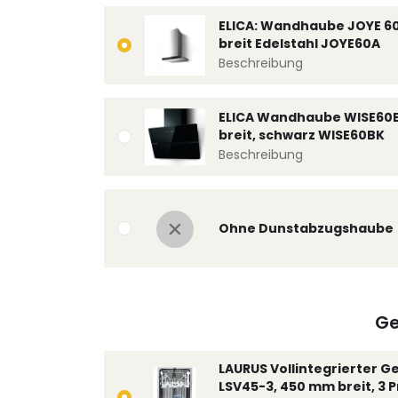
ELICA: Wandhaube JOYE 6
breit Edelstahl JOYE60A
Beschreibung
ELICA Wandhaube WISE60
breit, schwarz WISE60BK
Beschreibung
Ohne Dunstabzugshaube
Ge
LAURUS Vollintegrierter G
LSV45-3, 450 mm breit, 3