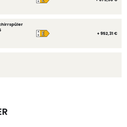
G
chirrspüler
5
E
A
+ 952,31 €
↑
G
ER