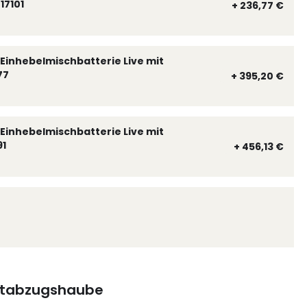
17101
+ 236,77 €
Einhebelmischbatterie Live mit
77
+ 395,20 €
Einhebelmischbatterie Live mit
91
+ 456,13 €
tabzugshaube