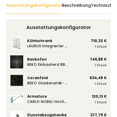
Ausstattungskonfigurator
Beschreibung
Technische 
Ausstattungskonfigurator
Kühlschrank
710,32 €
LAURUS Integrierter Kühlautomat LKG122E LKG122E
1 Stück
Backofen
746,88 €
BEKO Einbauherd BBUM113N2B mit Hydrolyse, Schwarz BBUM113N2B
1 Stück
Ceranfeld
534,48 €
BEKO Glaskeramik- Strahlungskochfeld EH 9641 XHN, herdgebunden EH9641XHN
1 Stück
Armature
120,13 €
CARLO NOBILI: Hochdruck- Einhebelmischbatterie Blue, Mischbatterie verchromt 17770
1 Stück
Dunstabzugshaube
377,79 €