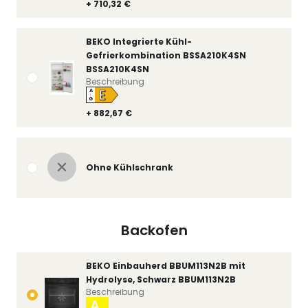
+ 710,32 €
BEKO Integrierte Kühl-
Gefrierkombination BSSA210K4SN
BSSA210K4SN
Beschreibung
E
A
↑
G
+ 882,67 €
Ohne Kühlschrank
Backofen
BEKO Einbauherd BBUM113N2B mit
Hydrolyse, Schwarz BBUM113N2B
Beschreibung
A