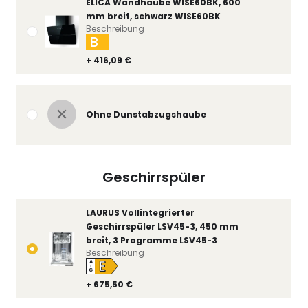
ELICA Wandhaube WISE60BK, 600
mm breit, schwarz WISE60BK
Beschreibung
B
+ 416,09 €
Ohne Dunstabzugshaube
Geschirrspüler
LAURUS Vollintegrierter
Geschirrspüler LSV45-3, 450 mm
breit, 3 Programme LSV45-3
Beschreibung
E
A
↑
G
+ 675,50 €