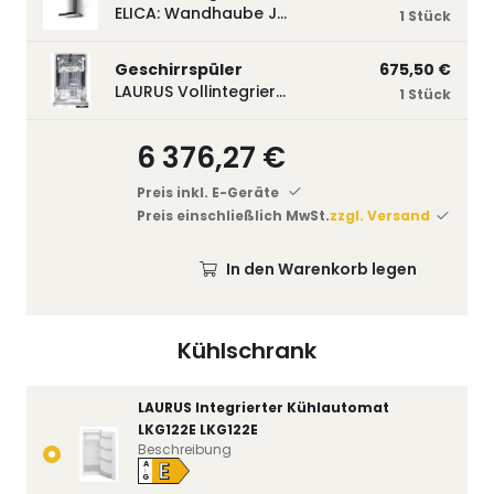
ELICA: Wandhaube JOYE 60-A,600 mm breit Edelstahl JOYE60A
1 Stück
Geschirrspüler
675,50 €
LAURUS Vollintegrierter Geschirrspüler LSV45-3, 450 mm breit, 3 Programme LSV45-3
1 Stück
6 376,27 €
Preis inkl. E-Geräte
Preis einschließlich MwSt.
zzgl. Versand
In den Warenkorb legen
Kühlschrank
LAURUS Integrierter Kühlautomat
LKG122E LKG122E
Beschreibung
E
A
↑
G