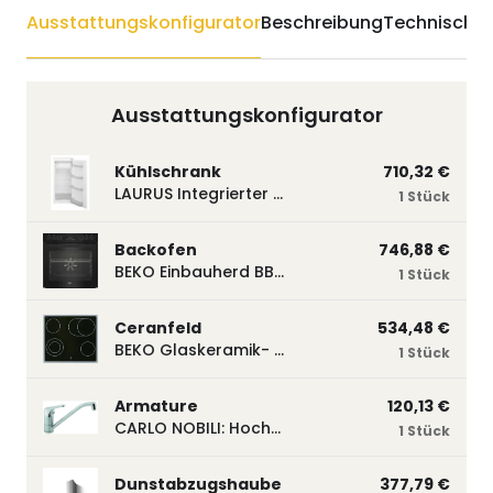
Ausstattungskonfigurator
Beschreibung
Technische 
Ausstattungskonfigurator
Kühlschrank
710,32 €
LAURUS Integrierter Kühlautomat LKG122E LKG122E
1 Stück
Backofen
746,88 €
BEKO Einbauherd BBUM113N2B mit Hydrolyse, Schwarz BBUM113N2B
1 Stück
Ceranfeld
534,48 €
BEKO Glaskeramik- Strahlungskochfeld EH 9641 XHN, herdgebunden EH9641XHN
1 Stück
Armature
120,13 €
CARLO NOBILI: Hochdruck- Einhebelmischbatterie Blue, Mischbatterie verchromt 17770
1 Stück
Dunstabzugshaube
377,79 €