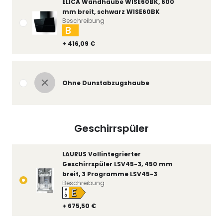
ELICA Wandhaube WISE60BK, 600
mm breit, schwarz WISE60BK
Beschreibung
B
+ 416,09 €
Ohne Dunstabzugshaube
Geschirrspüler
LAURUS Vollintegrierter
Geschirrspüler LSV45-3, 450 mm
breit, 3 Programme LSV45-3
Beschreibung
E
A
↑
G
+ 675,50 €