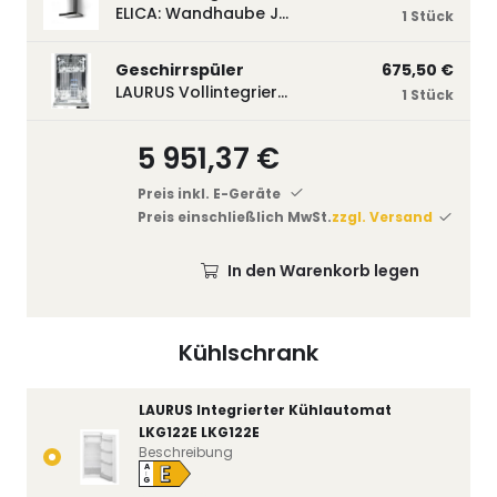
ELICA: Wandhaube JOYE 60-A,600 mm breit Edelstahl JOYE60A
1 Stück
Geschirrspüler
675,50 €
LAURUS Vollintegrierter Geschirrspüler LSV45-3, 450 mm breit, 3 Programme LSV45-3
1 Stück
5 951,37 €
Preis inkl. E-Geräte
Preis einschließlich MwSt.
zzgl. Versand
In den Warenkorb legen
Kühlschrank
LAURUS Integrierter Kühlautomat
LKG122E LKG122E
Beschreibung
E
A
↑
G