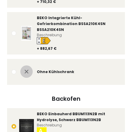
+ 710,32 €
BEKO Integrierte Kühl-
Gefrierkombination BSSA210K4SN
BSSA210K4SN
Beschreibung
E
A
↑
G
+ 882,67 €
Ohne Kühlschrank
Backofen
BEKO Einbauherd BBUM113N2B mit
Hydrolyse, Schwarz BBUM113N2B
Beschreibung
A