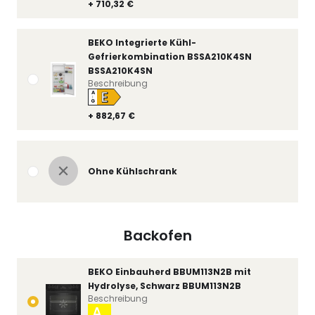
+ 710,32 €
BEKO Integrierte Kühl-
Gefrierkombination BSSA210K4SN
BSSA210K4SN
Beschreibung
E
A
↑
G
+ 882,67 €
Ohne Kühlschrank
Backofen
BEKO Einbauherd BBUM113N2B mit
Hydrolyse, Schwarz BBUM113N2B
Beschreibung
A