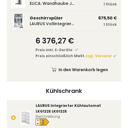
ELICA: Wandhaube JOYE 60-A,600 mm breit Edelstahl JOYE60A
1 Stück
Geschirrspüler
675,50 €
LAURUS Vollintegrierter Geschirrspüler LSV45-3, 450 mm breit, 3 Programme LSV45-3
1 Stück
6 376,27 €
Preis inkl. E-Geräte
Preis einschließlich MwSt.
zzgl. Versand
In den Warenkorb legen
Kühlschrank
LAURUS Integrierter Kühlautomat
LKG122E LKG122E
Beschreibung
E
A
↑
G