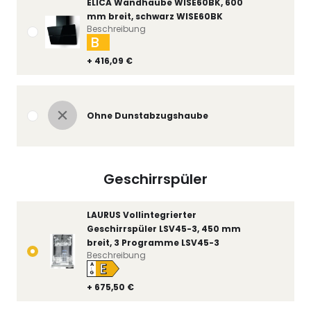
ELICA Wandhaube WISE60BK, 600
mm breit, schwarz WISE60BK
Beschreibung
B
+ 416,09 €
Ohne Dunstabzugshaube
Geschirrspüler
LAURUS Vollintegrierter
Geschirrspüler LSV45-3, 450 mm
breit, 3 Programme LSV45-3
Beschreibung
E
A
↑
G
+ 675,50 €