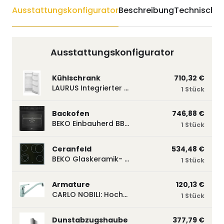
Ausstattungskonfigurator
Beschreibung
Technische 
Ausstattungskonfigurator
Kühlschrank
710,32 €
LAURUS Integrierter Kühlautomat LKG122E LKG122E
1 Stück
Backofen
746,88 €
BEKO Einbauherd BBUM113N2B mit Hydrolyse, Schwarz BBUM113N2B
1 Stück
Ceranfeld
534,48 €
BEKO Glaskeramik- Strahlungskochfeld EH 9641 XHN, herdgebunden EH9641XHN
1 Stück
Armature
120,13 €
CARLO NOBILI: Hochdruck- Einhebelmischbatterie Blue, Mischbatterie verchromt 17770
1 Stück
Dunstabzugshaube
377,79 €