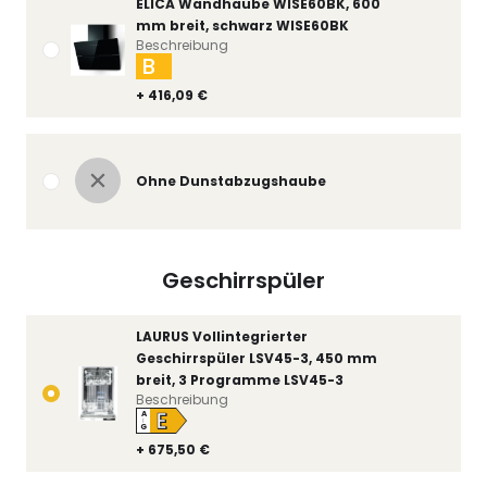
ELICA Wandhaube WISE60BK, 600
mm breit, schwarz WISE60BK
Beschreibung
B
+ 416,09 €
Ohne Dunstabzugshaube
Geschirrspüler
LAURUS Vollintegrierter
Geschirrspüler LSV45-3, 450 mm
breit, 3 Programme LSV45-3
Beschreibung
E
A
↑
G
+ 675,50 €