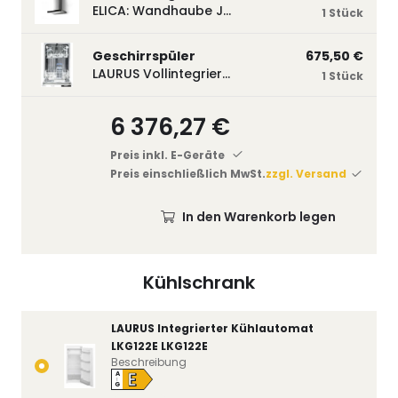
ELICA: Wandhaube JOYE 60-A,600 mm breit Edelstahl JOYE60A
1 Stück
Geschirrspüler
675,50 €
LAURUS Vollintegrierter Geschirrspüler LSV45-3, 450 mm breit, 3 Programme LSV45-3
1 Stück
6 376,27 €
Preis inkl. E-Geräte
Preis einschließlich MwSt.
zzgl. Versand
In den Warenkorb legen
Kühlschrank
LAURUS Integrierter Kühlautomat
LKG122E LKG122E
Beschreibung
E
A
↑
G