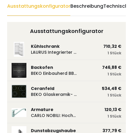
Ausstattungskonfigurator
Beschreibung
Technische 
Ausstattungskonfigurator
Kühlschrank
710,32 €
LAURUS Integrierter Kühlautomat LKG122E LKG122E
1 Stück
Backofen
746,88 €
BEKO Einbauherd BBUM113N2B mit Hydrolyse, Schwarz BBUM113N2B
1 Stück
Ceranfeld
534,48 €
BEKO Glaskeramik- Strahlungskochfeld EH 9641 XHN, herdgebunden EH9641XHN
1 Stück
Armature
120,13 €
CARLO NOBILI: Hochdruck- Einhebelmischbatterie Blue, Mischbatterie verchromt 17770
1 Stück
Dunstabzugshaube
377,79 €