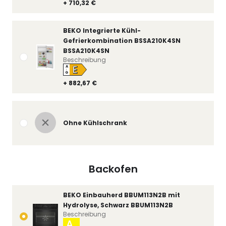
+ 710,32 €
BEKO Integrierte Kühl-
Gefrierkombination BSSA210K4SN
BSSA210K4SN
Beschreibung
E
A
↑
G
+ 882,67 €
Ohne Kühlschrank
Backofen
BEKO Einbauherd BBUM113N2B mit
Hydrolyse, Schwarz BBUM113N2B
Beschreibung
A