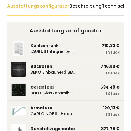
Ausstattungskonfigurator
Beschreibung
Technische 
Ausstattungskonfigurator
Kühlschrank
710,32 €
LAURUS Integrierter Kühlautomat LKG122E LKG122E
1 Stück
Backofen
746,88 €
BEKO Einbauherd BBUM113N2B mit Hydrolyse, Schwarz BBUM113N2B
1 Stück
Ceranfeld
534,48 €
BEKO Glaskeramik- Strahlungskochfeld EH 9641 XHN, herdgebunden EH9641XHN
1 Stück
Armature
120,13 €
CARLO NOBILI: Hochdruck- Einhebelmischbatterie Blue, Mischbatterie verchromt 17770
1 Stück
Dunstabzugshaube
377,79 €