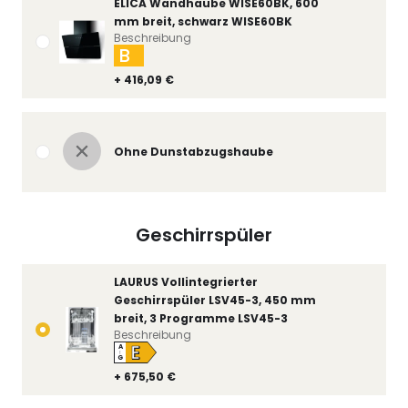
ELICA Wandhaube WISE60BK, 600
mm breit, schwarz WISE60BK
Beschreibung
B
+ 416,09 €
Ohne Dunstabzugshaube
Geschirrspüler
LAURUS Vollintegrierter
Geschirrspüler LSV45-3, 450 mm
breit, 3 Programme LSV45-3
Beschreibung
E
A
↑
G
+ 675,50 €