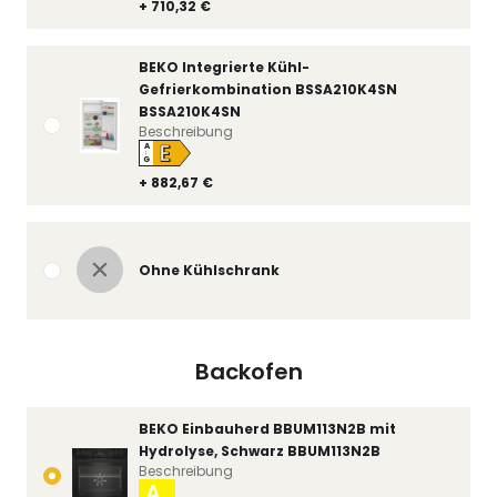
+ 710,32 €
BEKO Integrierte Kühl-
Gefrierkombination BSSA210K4SN
BSSA210K4SN
Beschreibung
E
A
↑
G
+ 882,67 €
Ohne Kühlschrank
Backofen
BEKO Einbauherd BBUM113N2B mit
Hydrolyse, Schwarz BBUM113N2B
Beschreibung
A