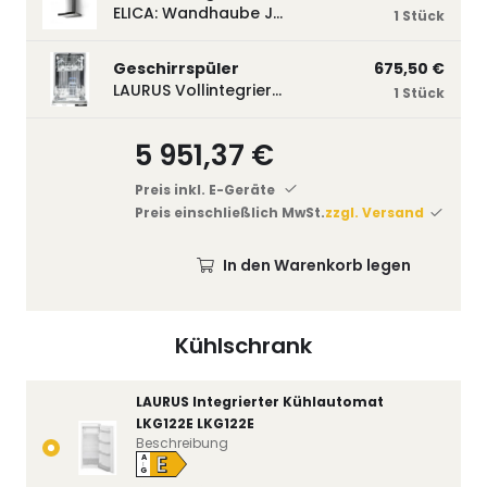
ELICA: Wandhaube JOYE 60-A,600 mm breit Edelstahl JOYE60A
1 Stück
Geschirrspüler
675,50 €
LAURUS Vollintegrierter Geschirrspüler LSV45-3, 450 mm breit, 3 Programme LSV45-3
1 Stück
5 951,37 €
Preis inkl. E-Geräte
Preis einschließlich MwSt.
zzgl. Versand
In den Warenkorb legen
Kühlschrank
LAURUS Integrierter Kühlautomat
LKG122E LKG122E
Beschreibung
E
A
↑
G