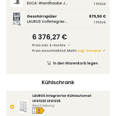
ELICA: Wandhaube JOYE 60-A,600 mm breit Edelstahl JOYE60A
1 Stück
Geschirrspüler
675,50 €
LAURUS Vollintegrierter Geschirrspüler LSV45-3, 450 mm breit, 3 Programme LSV45-3
1 Stück
6 376,27 €
Preis inkl. E-Geräte
Preis einschließlich MwSt.
zzgl. Versand
In den Warenkorb legen
Kühlschrank
LAURUS Integrierter Kühlautomat
LKG122E LKG122E
Beschreibung
E
A
↑
G