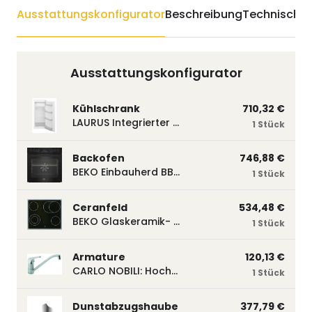
Ausstattungskonfigurator
Beschreibung
Technische 
Ausstattungskonfigurator
Kühlschrank
710,32 €
LAURUS Integrierter Kühlautomat LKG122E LKG122E
1 Stück
Backofen
746,88 €
BEKO Einbauherd BBUM113N2B mit Hydrolyse, Schwarz BBUM113N2B
1 Stück
Ceranfeld
534,48 €
BEKO Glaskeramik- Strahlungskochfeld EH 9641 XHN, herdgebunden EH9641XHN
1 Stück
Armature
120,13 €
CARLO NOBILI: Hochdruck- Einhebelmischbatterie Blue, Mischbatterie verchromt 17770
1 Stück
Dunstabzugshaube
377,79 €