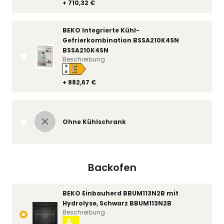
+ 710,32 €
BEKO Integrierte Kühl-
Gefrierkombination BSSA210K4SN
BSSA210K4SN
Beschreibung
E
A
↑
G
+ 882,67 €
Ohne Kühlschrank
Backofen
BEKO Einbauherd BBUM113N2B mit
Hydrolyse, Schwarz BBUM113N2B
Beschreibung
A