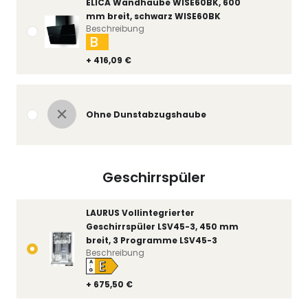
ELICA Wandhaube WISE60BK, 600
mm breit, schwarz WISE60BK
Beschreibung
B
+ 416,09 €
Ohne Dunstabzugshaube
Geschirrspüler
LAURUS Vollintegrierter
Geschirrspüler LSV45-3, 450 mm
breit, 3 Programme LSV45-3
Beschreibung
E
A
↑
G
+ 675,50 €