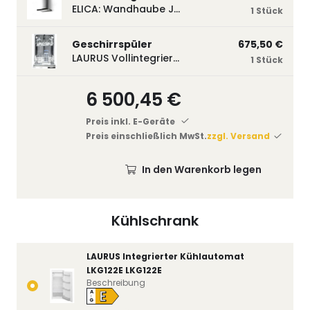
ELICA: Wandhaube JOYE 60-A,600 mm breit Edelstahl JOYE60A
1 Stück
Geschirrspüler
675,50 €
LAURUS Vollintegrierter Geschirrspüler LSV45-3, 450 mm breit, 3 Programme LSV45-3
1 Stück
6 500,45 €
Preis inkl. E-Geräte
Preis einschließlich MwSt.
zzgl. Versand
In den Warenkorb legen
Kühlschrank
LAURUS Integrierter Kühlautomat
LKG122E LKG122E
Beschreibung
E
A
↑
G