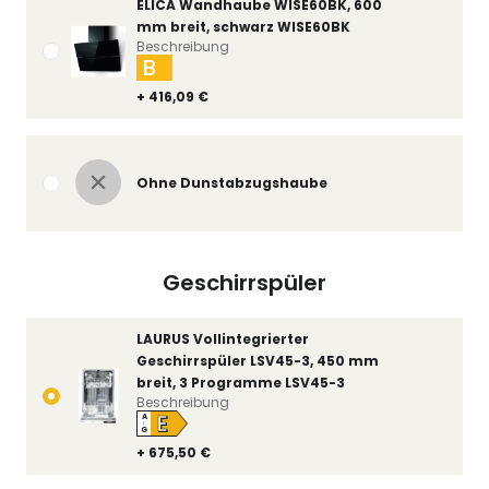
ELICA Wandhaube WISE60BK, 600
mm breit, schwarz WISE60BK
Beschreibung
B
+ 416,09 €
Ohne Dunstabzugshaube
Geschirrspüler
LAURUS Vollintegrierter
Geschirrspüler LSV45-3, 450 mm
breit, 3 Programme LSV45-3
Beschreibung
E
A
↑
G
+ 675,50 €