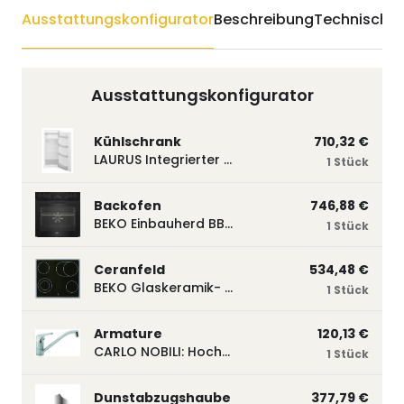
Ausstattungskonfigurator
Beschreibung
Technische 
Ausstattungskonfigurator
Kühlschrank
710,32 €
LAURUS Integrierter Kühlautomat LKG122E LKG122E
1 Stück
Backofen
746,88 €
BEKO Einbauherd BBUM113N2B mit Hydrolyse, Schwarz BBUM113N2B
1 Stück
Ceranfeld
534,48 €
BEKO Glaskeramik- Strahlungskochfeld EH 9641 XHN, herdgebunden EH9641XHN
1 Stück
Armature
120,13 €
CARLO NOBILI: Hochdruck- Einhebelmischbatterie Blue, Mischbatterie verchromt 17770
1 Stück
Dunstabzugshaube
377,79 €