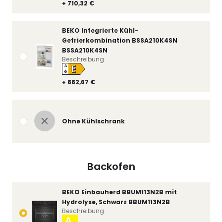
+ 710,32 €
BEKO Integrierte Kühl-
Gefrierkombination BSSA210K4SN
BSSA210K4SN
Beschreibung
E
A
↑
G
+ 882,67 €
Ohne Kühlschrank
Backofen
BEKO Einbauherd BBUM113N2B mit
Hydrolyse, Schwarz BBUM113N2B
Beschreibung
A