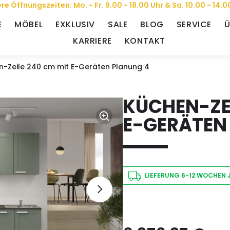
re Öffnungszeiten: Mo. - Fr. 9.00 - 18.00 Uhr & Sa. 10.00 - 14.0
E
MÖBEL
EXKLUSIV
SALE
BLOG
SERVICE
Ü
KARRIERE
KONTAKT
n-Zeile 240 cm mit E-Geräten Planung 4
KÜCHEN-ZEI
E-GERÄTEN
LIEFERUNG 6-12 WOCHEN 