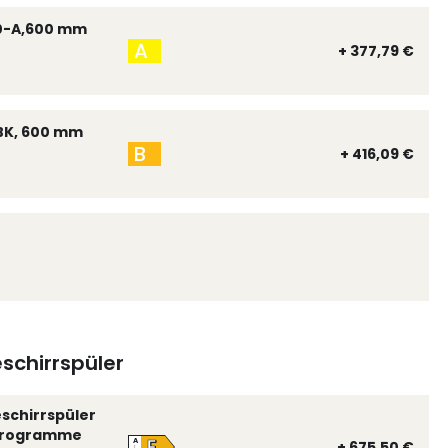
0-A,600 mm
A
+ 377,79 €
BK, 600 mm
B
+ 416,09 €
schirrspüler
eschirrspüler
 Programme
E
A
+ 675,50 €
↑