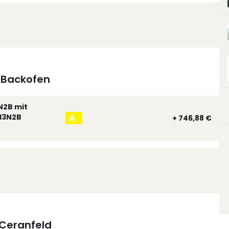
Backofen
N2B mit
A
13N2B
+ 746,88 €
Ceranfeld