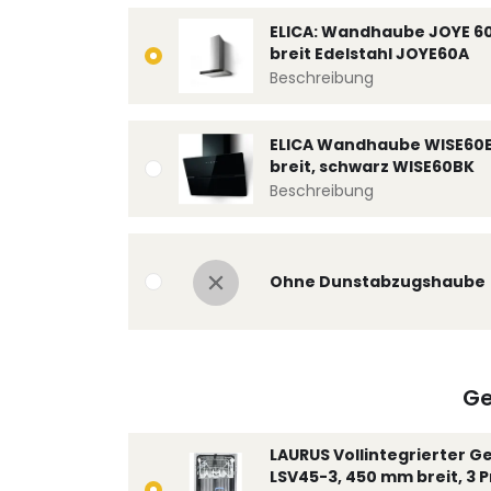
ELICA: Wandhaube JOYE 6
breit Edelstahl JOYE60A
Beschreibung
ELICA Wandhaube WISE60
breit, schwarz WISE60BK
Beschreibung
Ohne Dunstabzugshaube
Ge
LAURUS Vollintegrierter G
LSV45-3, 450 mm breit, 3