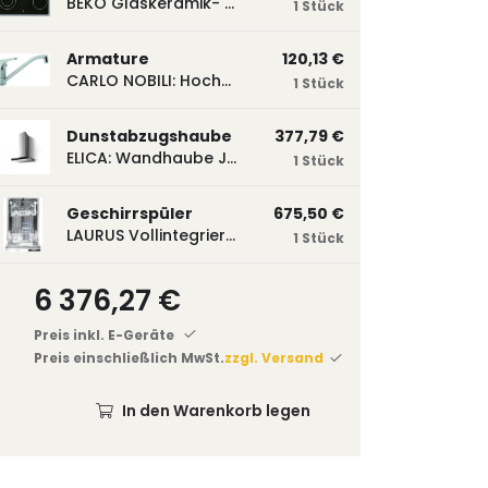
BEKO Glaskeramik- Strahlungskochfeld EH 9641 XHN, herdgebunden EH9641XHN
1 Stück
Armature
120,13 €
CARLO NOBILI: Hochdruck- Einhebelmischbatterie Blue, Mischbatterie verchromt 17770
1 Stück
Dunstabzugshaube
377,79 €
ELICA: Wandhaube JOYE 60-A,600 mm breit Edelstahl JOYE60A
1 Stück
Geschirrspüler
675,50 €
LAURUS Vollintegrierter Geschirrspüler LSV45-3, 450 mm breit, 3 Programme LSV45-3
1 Stück
6 376,27 €
Preis inkl. E-Geräte
Preis einschließlich MwSt.
zzgl. Versand
In den Warenkorb legen