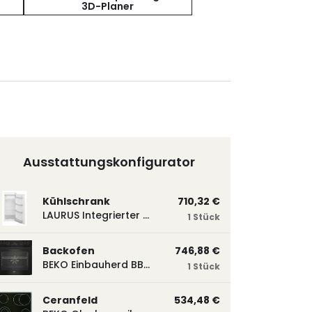
3D-Planer
Ausstattungskonfigurator
Kühlschrank
710,32 €
LAURUS Integrierter Kühlautomat LKG122E LKG122E
1 Stück
Backofen
746,88 €
BEKO Einbauherd BBUM113N2B mit Hydrolyse, Schwarz BBUM113N2B
1 Stück
Ceranfeld
534,48 €