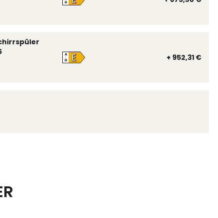
G
chirrspüler
5
E
A
+ 952,31 €
↑
G
ER