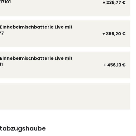
17101
+ 236,77 €
Einhebelmischbatterie Live mit
77
+ 395,20 €
Einhebelmischbatterie Live mit
91
+ 456,13 €
tabzugshaube