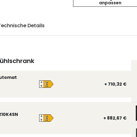
anpassen
Technische Details
ühlschrank
automat
E
A
+ 710,32 €
↑
G
210K4SN
E
A
+ 882,67 €
↑
G