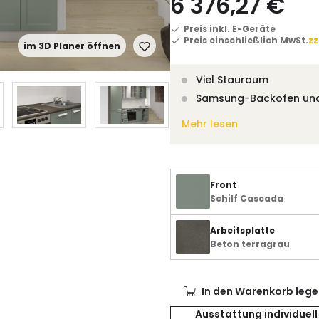
6 376,27 €
Preis inkl. E-Geräte
Preis einschließlich MwSt.
zz
im 3D Planer öffnen
Viel Stauraum
Samsung-Backofen un
Mehr lesen
Front
Schilf Cascada
Arbeitsplatte
Beton terragrau
In den Warenkorb lege
Ausstattung individuell