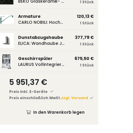
BEKO Glaskeramik- Strahlungskochfeld EH 9641 XHN, herdgebunden EH9641XHN
1 Stück
Armature
120,13 €
CARLO NOBILI: Hochdruck- Einhebelmischbatterie Blue, Mischbatterie verchromt 17770
1 Stück
Dunstabzugshaube
377,79 €
ELICA: Wandhaube JOYE 60-A,600 mm breit Edelstahl JOYE60A
1 Stück
Geschirrspüler
675,50 €
LAURUS Vollintegrierter Geschirrspüler LSV45-3, 450 mm breit, 3 Programme LSV45-3
1 Stück
5 951,37 €
Preis inkl. E-Geräte
Preis einschließlich MwSt.
zzgl. Versand
In den Warenkorb legen