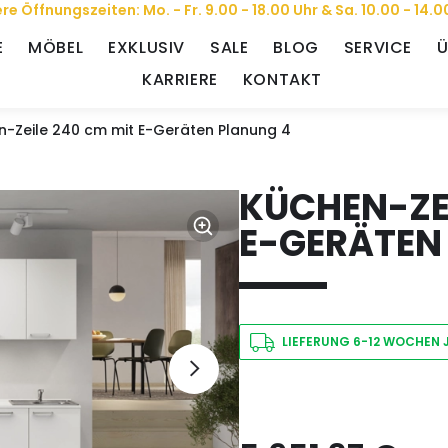
re Öffnungszeiten: Mo. - Fr. 9.00 - 18.00 Uhr & Sa. 10.00 - 14.0
E
MÖBEL
EXKLUSIV
SALE
BLOG
SERVICE
Ü
KARRIERE
KONTAKT
n-Zeile 240 cm mit E-Geräten Planung 4
KÜCHEN-ZEI
E-GERÄTEN
LIEFERUNG 6-12 WOCHEN 