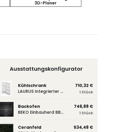
3D-Planer
Ausstattungskonfigurator
Kühlschrank
710,32 €
LAURUS Integrierter Kühlautomat LKG122E LKG122E
1 Stück
Backofen
746,88 €
BEKO Einbauherd BBUM113N2B mit Hydrolyse, Schwarz BBUM113N2B
1 Stück
Ceranfeld
534,48 €