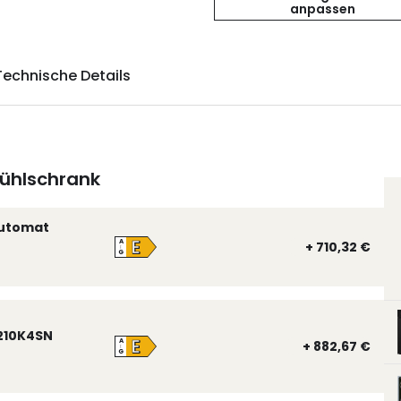
anpassen
Technische Details
ühlschrank
automat
E
A
+ 710,32 €
↑
G
210K4SN
E
A
+ 882,67 €
↑
G