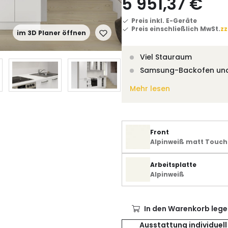
5 951,37 €
Preis inkl. E-Geräte
Preis einschließlich MwSt.
zz
im 3D Planer öffnen
Viel Stauraum
Samsung-Backofen un
Mehr lesen
Front
Alpinweiß matt Touch
Arbeitsplatte
Alpinweiß
In den Warenkorb lege
Ausstattung individuell