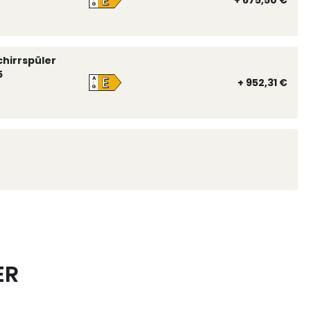
E
+ 675,50 €
↑
G
chirrspüler
5
E
A
+ 952,31 €
↑
G
ER