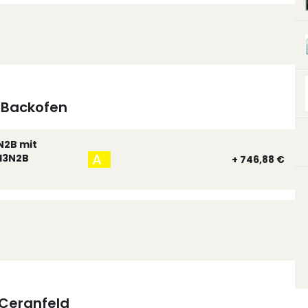
Backofen
N2B mit
A
13N2B
+ 746,88 €
Ceranfeld