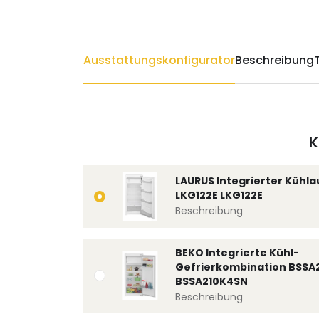
Ausstattungskonfigurator
Beschreibung
K
LAURUS Integrierter Kühl
LKG122E LKG122E
Beschreibung
BEKO Integrierte Kühl-
Gefrierkombination BSSA
BSSA210K4SN
Beschreibung