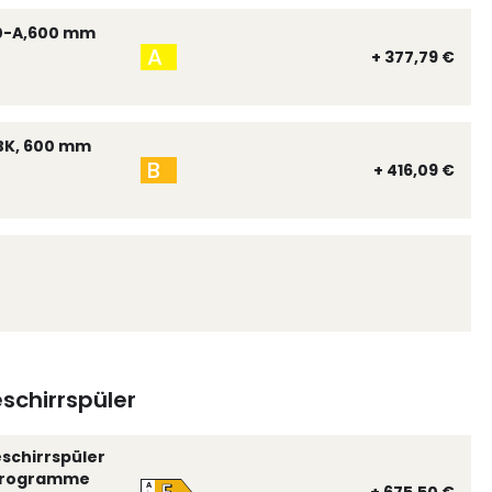
0-A,600 mm
A
+ 377,79 €
BK, 600 mm
B
+ 416,09 €
schirrspüler
eschirrspüler
 Programme
A