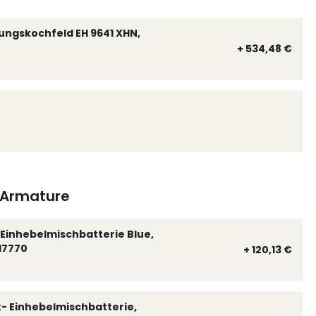
ungskochfeld EH 9641 XHN,
+ 534,48 €
Armature
Einhebelmischbatterie Blue,
17770
+ 120,13 €
k- Einhebelmischbatterie,