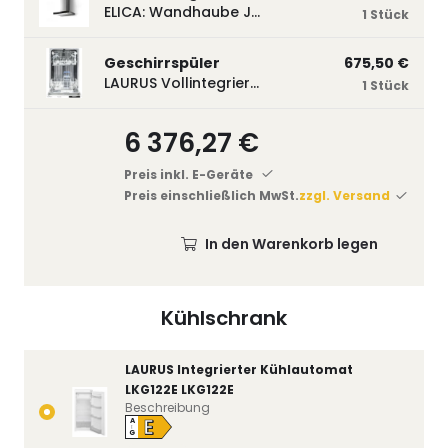
ELICA: Wandhaube JOYE 60-A,600 mm breit Edelstahl JOYE60A
1 Stück
Geschirrspüler
675,50 €
LAURUS Vollintegrierter Geschirrspüler LSV45-3, 450 mm breit, 3 Programme LSV45-3
1 Stück
6 376,27 €
Preis inkl. E-Geräte
Preis einschließlich MwSt.
zzgl. Versand
In den Warenkorb legen
Kühlschrank
LAURUS Integrierter Kühlautomat
LKG122E LKG122E
Beschreibung
E
A
↑
G