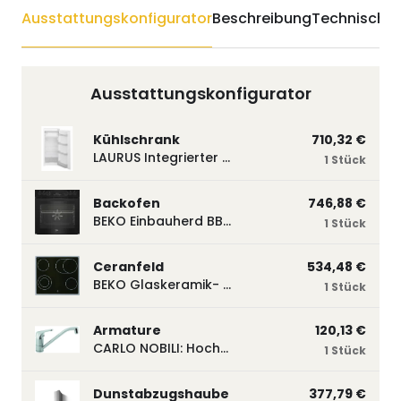
Ausstattungskonfigurator
Beschreibung
Technische 
Ausstattungskonfigurator
Kühlschrank
710,32 €
LAURUS Integrierter Kühlautomat LKG122E LKG122E
1 Stück
Backofen
746,88 €
BEKO Einbauherd BBUM113N2B mit Hydrolyse, Schwarz BBUM113N2B
1 Stück
Ceranfeld
534,48 €
BEKO Glaskeramik- Strahlungskochfeld EH 9641 XHN, herdgebunden EH9641XHN
1 Stück
Armature
120,13 €
CARLO NOBILI: Hochdruck- Einhebelmischbatterie Blue, Mischbatterie verchromt 17770
1 Stück
Dunstabzugshaube
377,79 €