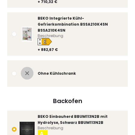
+ 710,32 €
BEKO Integrierte Kühl-
Gefrierkombination BSSA210K4SN
BSSA210K4SN
Beschreibung
E
A
↑
G
+ 882,67 €
Ohne Kühlschrank
Backofen
BEKO Einbauherd BBUM113N2B mit
Hydrolyse, Schwarz BBUM113N2B
Beschreibung
A