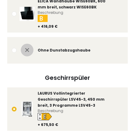
ELICA Wandhaube WISE60BK, 600
mm breit, schwarz WISE60BK
Beschreibung
B
+ 416,09 €
Ohne Dunstabzugshaube
Geschirrspüler
LAURUS Vollintegrierter
Geschirrspüler LSV45-3, 450 mm
breit, 3 Programme LSV45-3
Beschreibung
E
A
↑
G
+ 675,50 €