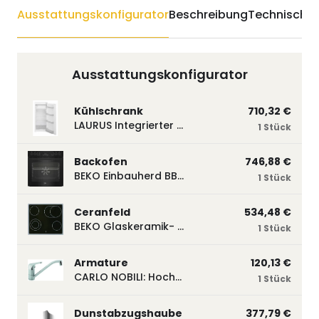
Ausstattungskonfigurator
Beschreibung
Technische 
Ausstattungskonfigurator
Kühlschrank
710,32 €
LAURUS Integrierter Kühlautomat LKG122E LKG122E
1 Stück
Backofen
746,88 €
BEKO Einbauherd BBUM113N2B mit Hydrolyse, Schwarz BBUM113N2B
1 Stück
Ceranfeld
534,48 €
BEKO Glaskeramik- Strahlungskochfeld EH 9641 XHN, herdgebunden EH9641XHN
1 Stück
Armature
120,13 €
CARLO NOBILI: Hochdruck- Einhebelmischbatterie Blue, Mischbatterie verchromt 17770
1 Stück
Dunstabzugshaube
377,79 €