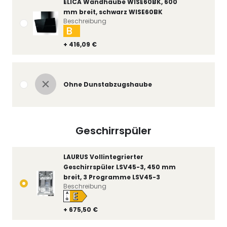
ELICA Wandhaube WISE60BK, 600
mm breit, schwarz WISE60BK
Beschreibung
B
+ 416,09 €
Ohne Dunstabzugshaube
Geschirrspüler
LAURUS Vollintegrierter
Geschirrspüler LSV45-3, 450 mm
breit, 3 Programme LSV45-3
Beschreibung
E
A
↑
G
+ 675,50 €