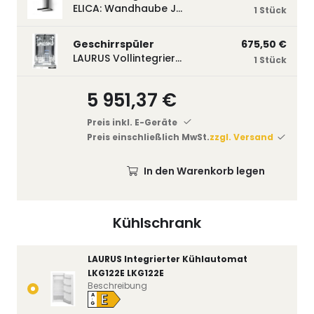
ELICA: Wandhaube JOYE 60-A,600 mm breit Edelstahl JOYE60A
1 Stück
Geschirrspüler
675,50 €
LAURUS Vollintegrierter Geschirrspüler LSV45-3, 450 mm breit, 3 Programme LSV45-3
1 Stück
5 951,37 €
Preis inkl. E-Geräte
Preis einschließlich MwSt.
zzgl. Versand
In den Warenkorb legen
Kühlschrank
LAURUS Integrierter Kühlautomat
LKG122E LKG122E
Beschreibung
E
A
↑
G