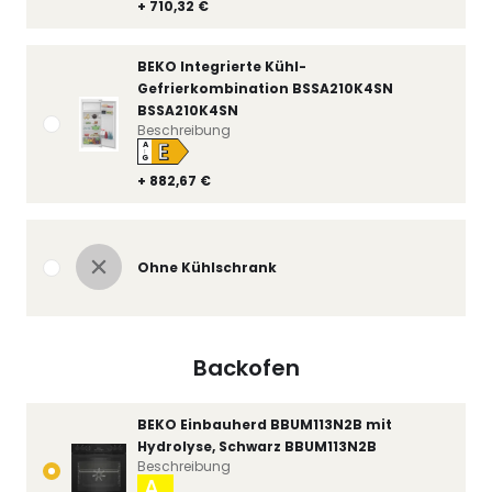
+ 710,32 €
BEKO Integrierte Kühl-
Gefrierkombination BSSA210K4SN
BSSA210K4SN
Beschreibung
E
A
↑
G
+ 882,67 €
Ohne Kühlschrank
Backofen
BEKO Einbauherd BBUM113N2B mit
Hydrolyse, Schwarz BBUM113N2B
Beschreibung
A