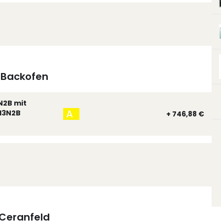
Backofen
N2B mit
A
13N2B
+ 746,88 €
Ceranfeld