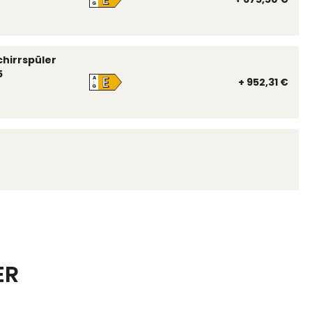
G
chirrspüler
5
E
A
+ 952,31 €
↑
G
ER