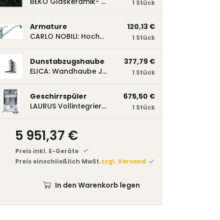
BEKO Glaskeramik- Strahlungskochfeld EH 9641 XHN, herdgebunden EH9641XHN
1 Stück
Armature
120,13 €
CARLO NOBILI: Hochdruck- Einhebelmischbatterie Blue, Mischbatterie verchromt 17770
1 Stück
Dunstabzugshaube
377,79 €
ELICA: Wandhaube JOYE 60-A,600 mm breit Edelstahl JOYE60A
1 Stück
Geschirrspüler
675,50 €
LAURUS Vollintegrierter Geschirrspüler LSV45-3, 450 mm breit, 3 Programme LSV45-3
1 Stück
5 951,37 €
Preis inkl. E-Geräte
Preis einschließlich MwSt.
zzgl. Versand
In den Warenkorb legen