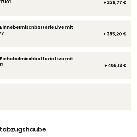
17101
+ 236,77 €
Einhebelmischbatterie Live mit
77
+ 395,20 €
Einhebelmischbatterie Live mit
91
+ 456,13 €
tabzugshaube