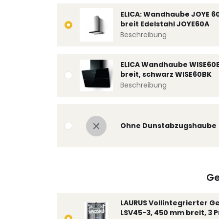
ELICA: Wandhaube JOYE 6
breit Edelstahl JOYE60A
Beschreibung
ELICA Wandhaube WISE60
breit, schwarz WISE60BK
Beschreibung
Ohne Dunstabzugshaube
Ge
LAURUS Vollintegrierter G
LSV45-3, 450 mm breit, 3