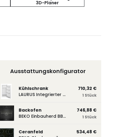
3D-Planer
Ausstattungskonfigurator
Kühlschrank
710,32 €
LAURUS Integrierter Kühlautomat LKG122E LKG122E
1 Stück
Backofen
746,88 €
BEKO Einbauherd BBUM113N2B mit Hydrolyse, Schwarz BBUM113N2B
1 Stück
Ceranfeld
534,48 €