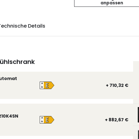
anpassen
Technische Details
ühlschrank
automat
E
A
+ 710,32 €
↑
G
210K4SN
E
A
+ 882,67 €
↑
G