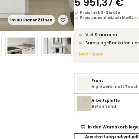
5 951,37 €
Preis inkl. E-Geräte
Preis einschließlich MwSt.
zz
im 3D Planer öffnen
Viel Stauraum
Samsung-Backofen un
Mehr lesen
Front
Alpinweiß matt Touch
Arbeitsplatte
Beton Sand
In den Warenkorb lege
Ausstattung individuell