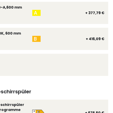
0-A,600 mm
A
+ 377,79 €
BK, 600 mm
B
+ 416,09 €
schirrspüler
eschirrspüler
 Programme
E
A
+ 675,50 €
↑