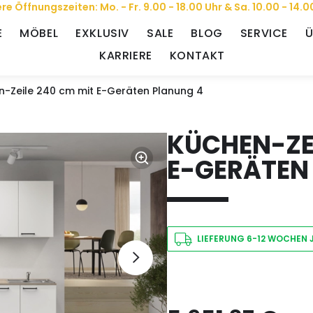
re Öffnungszeiten: Mo. - Fr. 9.00 - 18.00 Uhr & Sa. 10.00 - 14.0
E
MÖBEL
EXKLUSIV
SALE
BLOG
SERVICE
Ü
KARRIERE
KONTAKT
n-Zeile 240 cm mit E-Geräten Planung 4
KÜCHEN-ZEI
E-GERÄTEN
LIEFERUNG 6-12 WOCHEN 