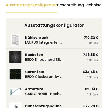
Ausstattungskonfigurator
Beschreibung
Technische 
Ausstattungskonfigurator
Kühlschrank
710,32 €
LAURUS Integrierter Kühlautomat LKG122E LKG122E
1 Stück
Backofen
746,88 €
BEKO Einbauherd BBUM113N2B mit Hydrolyse, Schwarz BBUM113N2B
1 Stück
Ceranfeld
534,48 €
BEKO Glaskeramik- Strahlungskochfeld EH 9641 XHN, herdgebunden EH9641XHN
1 Stück
Armature
120,13 €
CARLO NOBILI: Hochdruck- Einhebelmischbatterie Blue, Mischbatterie verchromt 17770
1 Stück
Dunstabzugshaube
377,79 €