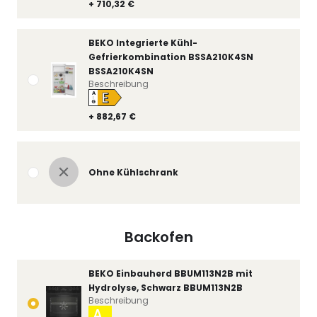
+ 710,32 €
BEKO Integrierte Kühl-
Gefrierkombination BSSA210K4SN
BSSA210K4SN
Beschreibung
E
A
↑
G
+ 882,67 €
Ohne Kühlschrank
Backofen
BEKO Einbauherd BBUM113N2B mit
Hydrolyse, Schwarz BBUM113N2B
Beschreibung
A