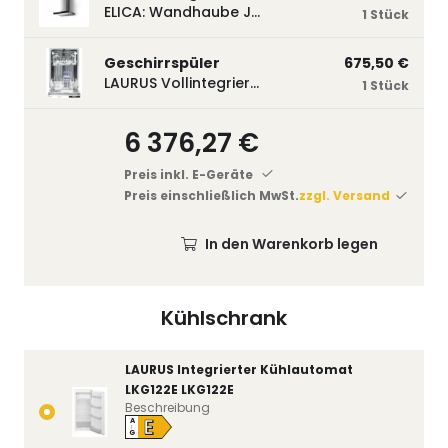
ELICA: Wandhaube JOYE 60-A,600 mm breit Edelstahl JOYE60A
1 Stück
Geschirrspüler
675,50 €
LAURUS Vollintegrierter Geschirrspüler LSV45-3, 450 mm breit, 3 Programme LSV45-3
1 Stück
6 376,27 €
Preis inkl. E-Geräte
Preis einschließlich MwSt.
zzgl. Versand
In den Warenkorb legen
Kühlschrank
LAURUS Integrierter Kühlautomat
LKG122E LKG122E
Beschreibung
E
A
↑
G