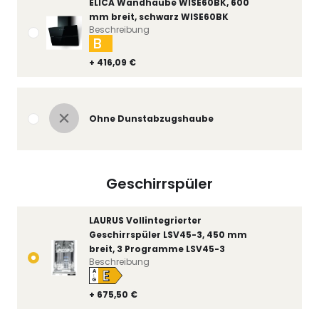
ELICA Wandhaube WISE60BK, 600
mm breit, schwarz WISE60BK
Beschreibung
B
+ 416,09 €
Ohne Dunstabzugshaube
Geschirrspüler
LAURUS Vollintegrierter
Geschirrspüler LSV45-3, 450 mm
breit, 3 Programme LSV45-3
Beschreibung
E
A
↑
G
+ 675,50 €