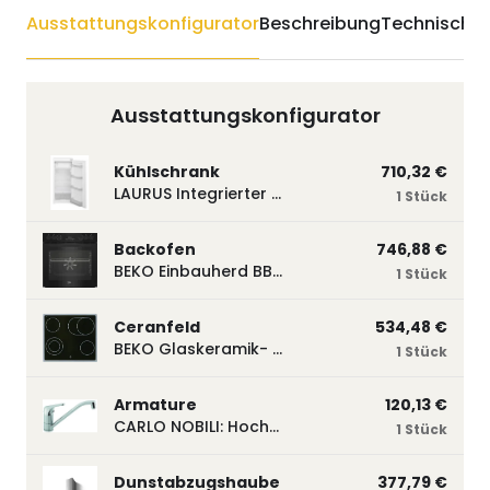
Ausstattungskonfigurator
Beschreibung
Technische 
Ausstattungskonfigurator
Kühlschrank
710,32 €
LAURUS Integrierter Kühlautomat LKG122E LKG122E
1 Stück
Backofen
746,88 €
BEKO Einbauherd BBUM113N2B mit Hydrolyse, Schwarz BBUM113N2B
1 Stück
Ceranfeld
534,48 €
BEKO Glaskeramik- Strahlungskochfeld EH 9641 XHN, herdgebunden EH9641XHN
1 Stück
Armature
120,13 €
CARLO NOBILI: Hochdruck- Einhebelmischbatterie Blue, Mischbatterie verchromt 17770
1 Stück
Dunstabzugshaube
377,79 €