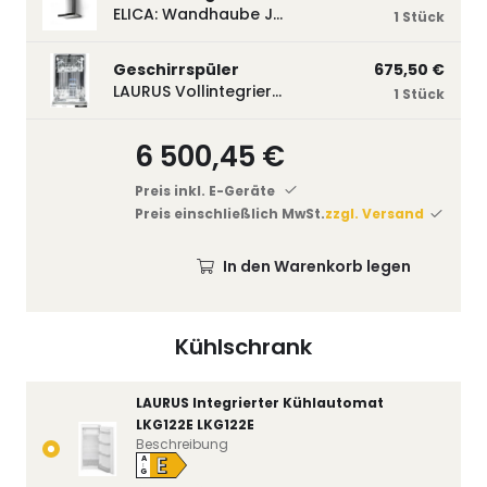
ELICA: Wandhaube JOYE 60-A,600 mm breit Edelstahl JOYE60A
1 Stück
Geschirrspüler
675,50 €
LAURUS Vollintegrierter Geschirrspüler LSV45-3, 450 mm breit, 3 Programme LSV45-3
1 Stück
6 500,45 €
Preis inkl. E-Geräte
Preis einschließlich MwSt.
zzgl. Versand
In den Warenkorb legen
Kühlschrank
LAURUS Integrierter Kühlautomat
LKG122E LKG122E
Beschreibung
E
A
↑
G