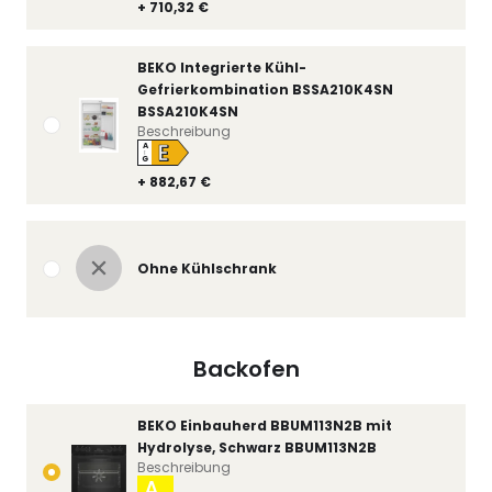
+ 710,32 €
BEKO Integrierte Kühl-
Gefrierkombination BSSA210K4SN
BSSA210K4SN
Beschreibung
E
A
↑
G
+ 882,67 €
Ohne Kühlschrank
Backofen
BEKO Einbauherd BBUM113N2B mit
Hydrolyse, Schwarz BBUM113N2B
Beschreibung
A