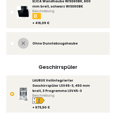
ELICA Wandhaube WISE60BK, 600
mm breit, schwarz WISE60BK
Beschreibung
B
+ 416,09 €
Ohne Dunstabzugshaube
Geschirrspüler
LAURUS Vollintegrierter
Geschirrspüler LSV45-3, 450 mm
breit, 3 Programme LSV45-3
Beschreibung
E
A
↑
G
+ 675,50 €