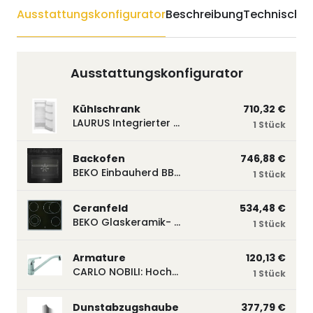
Ausstattungskonfigurator
Beschreibung
Technische 
Ausstattungskonfigurator
Kühlschrank
710,32 €
LAURUS Integrierter Kühlautomat LKG122E LKG122E
1 Stück
Backofen
746,88 €
BEKO Einbauherd BBUM113N2B mit Hydrolyse, Schwarz BBUM113N2B
1 Stück
Ceranfeld
534,48 €
BEKO Glaskeramik- Strahlungskochfeld EH 9641 XHN, herdgebunden EH9641XHN
1 Stück
Armature
120,13 €
CARLO NOBILI: Hochdruck- Einhebelmischbatterie Blue, Mischbatterie verchromt 17770
1 Stück
Dunstabzugshaube
377,79 €