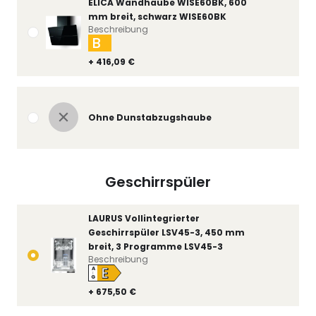
ELICA Wandhaube WISE60BK, 600
mm breit, schwarz WISE60BK
Beschreibung
B
+ 416,09 €
Ohne Dunstabzugshaube
Geschirrspüler
LAURUS Vollintegrierter
Geschirrspüler LSV45-3, 450 mm
breit, 3 Programme LSV45-3
Beschreibung
E
A
↑
G
+ 675,50 €