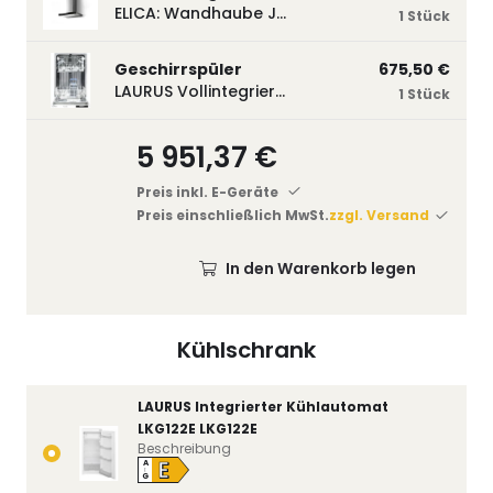
ELICA: Wandhaube JOYE 60-A,600 mm breit Edelstahl JOYE60A
1 Stück
Geschirrspüler
675,50 €
LAURUS Vollintegrierter Geschirrspüler LSV45-3, 450 mm breit, 3 Programme LSV45-3
1 Stück
5 951,37 €
Preis inkl. E-Geräte
Preis einschließlich MwSt.
zzgl. Versand
In den Warenkorb legen
Kühlschrank
LAURUS Integrierter Kühlautomat
LKG122E LKG122E
Beschreibung
E
A
↑
G