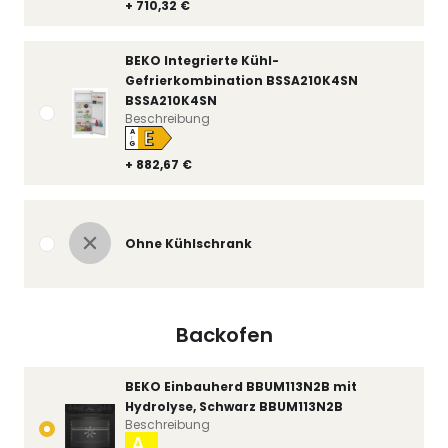
+ 710,32 €
BEKO Integrierte Kühl-
Gefrierkombination BSSA210K4SN
BSSA210K4SN
Beschreibung
E
A
↑
G
+ 882,67 €
Ohne Kühlschrank
Backofen
BEKO Einbauherd BBUM113N2B mit
Hydrolyse, Schwarz BBUM113N2B
Beschreibung
A