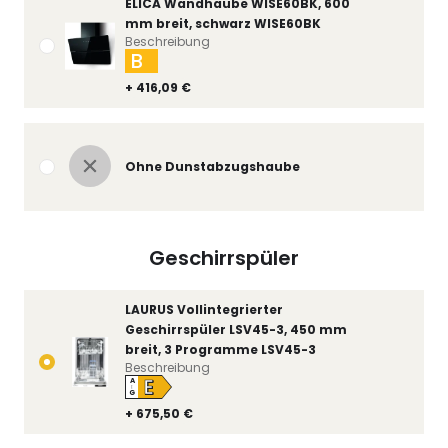
ELICA Wandhaube WISE60BK, 600
mm breit, schwarz WISE60BK
Beschreibung
B
+ 416,09 €
Ohne Dunstabzugshaube
Geschirrspüler
LAURUS Vollintegrierter
Geschirrspüler LSV45-3, 450 mm
breit, 3 Programme LSV45-3
Beschreibung
E
A
↑
G
+ 675,50 €