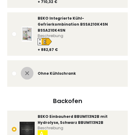
+ 710,32 €
BEKO Integrierte Kühl-
Gefrierkombination BSSA210K4SN
BSSA210K4SN
Beschreibung
E
A
↑
G
+ 882,67 €
Ohne Kühlschrank
Backofen
BEKO Einbauherd BBUM113N2B mit
Hydrolyse, Schwarz BBUM113N2B
Beschreibung
A