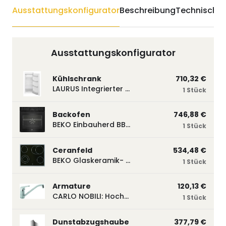
Ausstattungskonfigurator
Beschreibung
Technische 
Ausstattungskonfigurator
Kühlschrank
710,32 €
LAURUS Integrierter Kühlautomat LKG122E LKG122E
1 Stück
Backofen
746,88 €
BEKO Einbauherd BBUM113N2B mit Hydrolyse, Schwarz BBUM113N2B
1 Stück
Ceranfeld
534,48 €
BEKO Glaskeramik- Strahlungskochfeld EH 9641 XHN, herdgebunden EH9641XHN
1 Stück
Armature
120,13 €
CARLO NOBILI: Hochdruck- Einhebelmischbatterie Blue, Mischbatterie verchromt 17770
1 Stück
Dunstabzugshaube
377,79 €