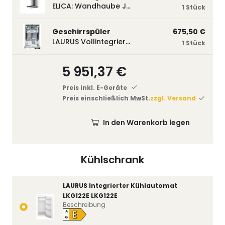
ELICA: Wandhaube JOYE 60-A,600 mm breit Edelstahl JOYE60A
1 Stück
Geschirrspüler
675,50 €
LAURUS Vollintegrierter Geschirrspüler LSV45-3, 450 mm breit, 3 Programme LSV45-3
1 Stück
5 951,37 €
Preis inkl. E-Geräte
Preis einschließlich MwSt.
zzgl. Versand
In den Warenkorb legen
Kühlschrank
LAURUS Integrierter Kühlautomat
LKG122E LKG122E
Beschreibung
E
A
↑
G