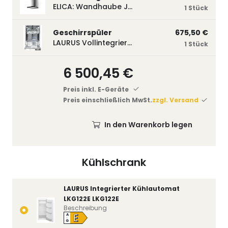
ELICA: Wandhaube JOYE 60-A,600 mm breit Edelstahl JOYE60A
1 Stück
Geschirrspüler
675,50 €
LAURUS Vollintegrierter Geschirrspüler LSV45-3, 450 mm breit, 3 Programme LSV45-3
1 Stück
6 500,45 €
Preis inkl. E-Geräte
Preis einschließlich MwSt.
zzgl. Versand
In den Warenkorb legen
Kühlschrank
LAURUS Integrierter Kühlautomat
LKG122E LKG122E
Beschreibung
E
A
↑
G