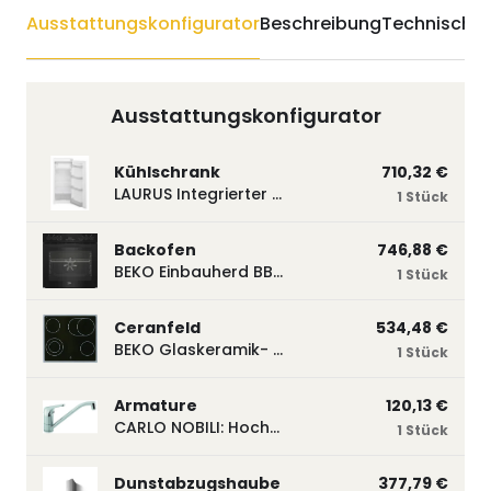
Ausstattungskonfigurator
Beschreibung
Technische 
Ausstattungskonfigurator
Kühlschrank
710,32 €
LAURUS Integrierter Kühlautomat LKG122E LKG122E
1 Stück
Backofen
746,88 €
BEKO Einbauherd BBUM113N2B mit Hydrolyse, Schwarz BBUM113N2B
1 Stück
Ceranfeld
534,48 €
BEKO Glaskeramik- Strahlungskochfeld EH 9641 XHN, herdgebunden EH9641XHN
1 Stück
Armature
120,13 €
CARLO NOBILI: Hochdruck- Einhebelmischbatterie Blue, Mischbatterie verchromt 17770
1 Stück
Dunstabzugshaube
377,79 €