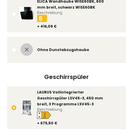
ELICA Wandhaube WISE60BK, 600
mm breit, schwarz WISE60BK
Beschreibung
B
+ 416,09 €
Ohne Dunstabzugshaube
Geschirrspüler
LAURUS Vollintegrierter
Geschirrspüler LSV45-3, 450 mm
breit, 3 Programme LSV45-3
Beschreibung
E
A
↑
G
+ 675,50 €