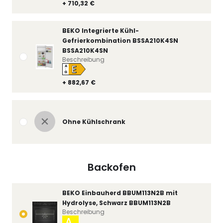
+ 710,32 €
BEKO Integrierte Kühl-
Gefrierkombination BSSA210K4SN
BSSA210K4SN
Beschreibung
E
A
↑
G
+ 882,67 €
Ohne Kühlschrank
Backofen
BEKO Einbauherd BBUM113N2B mit
Hydrolyse, Schwarz BBUM113N2B
Beschreibung
A