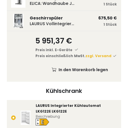
ELICA: Wandhaube JOYE 60-A,600 mm breit Edelstahl JOYE60A
1 Stück
Geschirrspüler
675,50 €
LAURUS Vollintegrierter Geschirrspüler LSV45-3, 450 mm breit, 3 Programme LSV45-3
1 Stück
5 951,37 €
Preis inkl. E-Geräte
Preis einschließlich MwSt.
zzgl. Versand
In den Warenkorb legen
Kühlschrank
LAURUS Integrierter Kühlautomat
LKG122E LKG122E
Beschreibung
E
A
↑
G