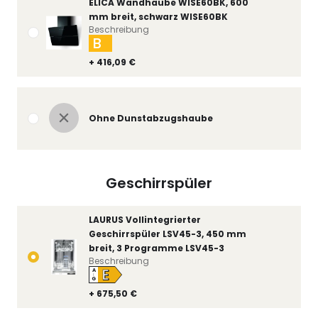
ELICA Wandhaube WISE60BK, 600
mm breit, schwarz WISE60BK
Beschreibung
B
+ 416,09 €
Ohne Dunstabzugshaube
Geschirrspüler
LAURUS Vollintegrierter
Geschirrspüler LSV45-3, 450 mm
breit, 3 Programme LSV45-3
Beschreibung
E
A
↑
G
+ 675,50 €