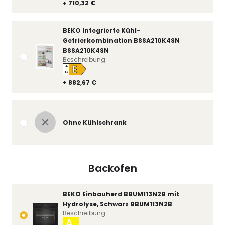
+ 710,32 €
BEKO Integrierte Kühl-
Gefrierkombination BSSA210K4SN
BSSA210K4SN
Beschreibung
E
A
↑
G
+ 882,67 €
Ohne Kühlschrank
Backofen
BEKO Einbauherd BBUM113N2B mit
Hydrolyse, Schwarz BBUM113N2B
Beschreibung
A