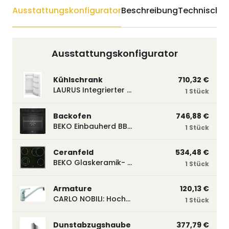
Ausstattungskonfigurator
Beschreibung
Technische 
Ausstattungskonfigurator
Kühlschrank
710,32 €
LAURUS Integrierter Kühlautomat LKG122E LKG122E
1 Stück
Backofen
746,88 €
BEKO Einbauherd BBUM113N2B mit Hydrolyse, Schwarz BBUM113N2B
1 Stück
Ceranfeld
534,48 €
BEKO Glaskeramik- Strahlungskochfeld EH 9641 XHN, herdgebunden EH9641XHN
1 Stück
Armature
120,13 €
CARLO NOBILI: Hochdruck- Einhebelmischbatterie Blue, Mischbatterie verchromt 17770
1 Stück
Dunstabzugshaube
377,79 €