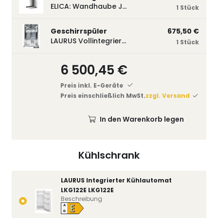
ELICA: Wandhaube JOYE 60-A,600 mm breit Edelstahl JOYE60A
1 Stück
Geschirrspüler
675,50 €
LAURUS Vollintegrierter Geschirrspüler LSV45-3, 450 mm breit, 3 Programme LSV45-3
1 Stück
6 500,45 €
Preis inkl. E-Geräte
Preis einschließlich MwSt.
zzgl. Versand
In den Warenkorb legen
Kühlschrank
LAURUS Integrierter Kühlautomat
LKG122E LKG122E
Beschreibung
E
A
↑
G