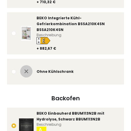
+ 710,32 €
BEKO Integrierte Kühl-
Gefrierkombination BSSA210K4SN
BSSA210K4SN
Beschreibung
E
A
↑
G
+ 882,67 €
Ohne Kühlschrank
Backofen
BEKO Einbauherd BBUM113N2B mit
Hydrolyse, Schwarz BBUM113N2B
Beschreibung
A