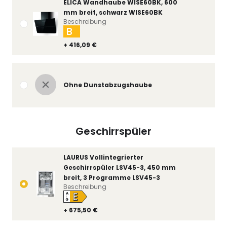
ELICA Wandhaube WISE60BK, 600
mm breit, schwarz WISE60BK
Beschreibung
B
+ 416,09 €
Ohne Dunstabzugshaube
Geschirrspüler
LAURUS Vollintegrierter
Geschirrspüler LSV45-3, 450 mm
breit, 3 Programme LSV45-3
Beschreibung
E
A
↑
G
+ 675,50 €