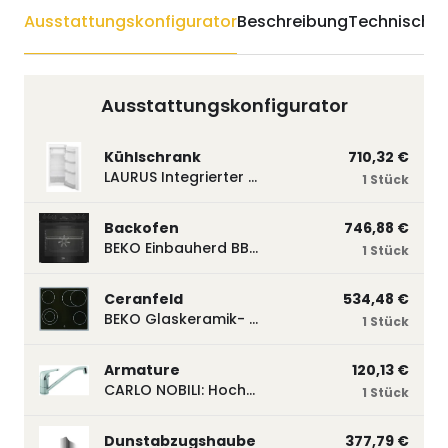
Ausstattungskonfigurator
Beschreibung
Technische 
Ausstattungskonfigurator
Kühlschrank
710,32 €
LAURUS Integrierter Kühlautomat LKG122E LKG122E
1 Stück
Backofen
746,88 €
BEKO Einbauherd BBUM113N2B mit Hydrolyse, Schwarz BBUM113N2B
1 Stück
Ceranfeld
534,48 €
BEKO Glaskeramik- Strahlungskochfeld EH 9641 XHN, herdgebunden EH9641XHN
1 Stück
Armature
120,13 €
CARLO NOBILI: Hochdruck- Einhebelmischbatterie Blue, Mischbatterie verchromt 17770
1 Stück
Dunstabzugshaube
377,79 €