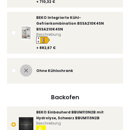
+ 710,32 €
BEKO Integrierte Kühl-
Gefrierkombination BSSA210K4SN
BSSA210K4SN
Beschreibung
E
A
↑
G
+ 882,67 €
Ohne Kühlschrank
Backofen
BEKO Einbauherd BBUM113N2B mit
Hydrolyse, Schwarz BBUM113N2B
Beschreibung
A