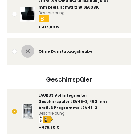
ELICA Wandhaube WISE60BK, 600
mm breit, schwarz WISE60BK
Beschreibung
B
+ 416,09 €
Ohne Dunstabzugshaube
Geschirrspüler
LAURUS Vollintegrierter
Geschirrspüler LSV45-3, 450 mm
breit, 3 Programme LSV45-3
Beschreibung
E
A
↑
G
+ 675,50 €