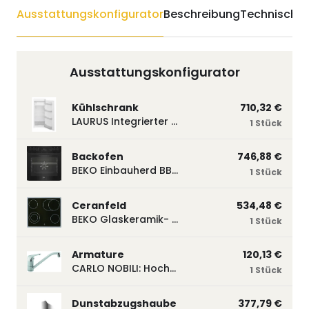
Ausstattungskonfigurator
Beschreibung
Technische 
Ausstattungskonfigurator
Kühlschrank
710,32 €
LAURUS Integrierter Kühlautomat LKG122E LKG122E
1 Stück
Backofen
746,88 €
BEKO Einbauherd BBUM113N2B mit Hydrolyse, Schwarz BBUM113N2B
1 Stück
Ceranfeld
534,48 €
BEKO Glaskeramik- Strahlungskochfeld EH 9641 XHN, herdgebunden EH9641XHN
1 Stück
Armature
120,13 €
CARLO NOBILI: Hochdruck- Einhebelmischbatterie Blue, Mischbatterie verchromt 17770
1 Stück
Dunstabzugshaube
377,79 €