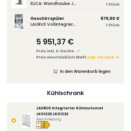
ELICA: Wandhaube JOYE 60-A,600 mm breit Edelstahl JOYE60A
1 Stück
Geschirrspüler
675,50 €
LAURUS Vollintegrierter Geschirrspüler LSV45-3, 450 mm breit, 3 Programme LSV45-3
1 Stück
5 951,37 €
Preis inkl. E-Geräte
Preis einschließlich MwSt.
zzgl. Versand
In den Warenkorb legen
Kühlschrank
LAURUS Integrierter Kühlautomat
LKG122E LKG122E
Beschreibung
E
A
↑
G