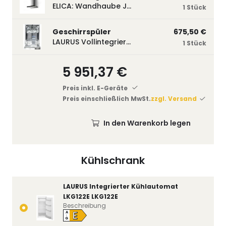
ELICA: Wandhaube JOYE 60-A,600 mm breit Edelstahl JOYE60A
1 Stück
Geschirrspüler
675,50 €
LAURUS Vollintegrierter Geschirrspüler LSV45-3, 450 mm breit, 3 Programme LSV45-3
1 Stück
5 951,37 €
Preis inkl. E-Geräte
Preis einschließlich MwSt.
zzgl. Versand
In den Warenkorb legen
Kühlschrank
LAURUS Integrierter Kühlautomat
LKG122E LKG122E
Beschreibung
E
A
↑
G