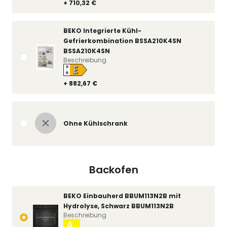
+ 710,32 €
BEKO Integrierte Kühl-
Gefrierkombination BSSA210K4SN
BSSA210K4SN
Beschreibung
E
A
↑
G
+ 882,67 €
Ohne Kühlschrank
Backofen
BEKO Einbauherd BBUM113N2B mit
Hydrolyse, Schwarz BBUM113N2B
Beschreibung
A