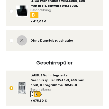
ELICA Wandhaube WISE60BK, 600
mm breit, schwarz WISE60BK
Beschreibung
B
+ 416,09 €
Ohne Dunstabzugshaube
Geschirrspüler
LAURUS Vollintegrierter
Geschirrspüler LSV45-3, 450 mm
breit, 3 Programme LSV45-3
Beschreibung
E
A
↑
G
+ 675,50 €