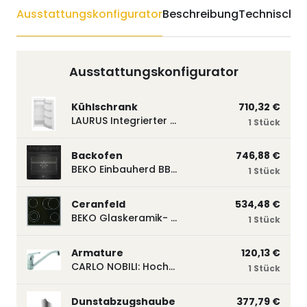
Ausstattungskonfigurator
Beschreibung
Technische 
Ausstattungskonfigurator
Kühlschrank
710,32 €
LAURUS Integrierter Kühlautomat LKG122E LKG122E
1 Stück
Backofen
746,88 €
BEKO Einbauherd BBUM113N2B mit Hydrolyse, Schwarz BBUM113N2B
1 Stück
Ceranfeld
534,48 €
BEKO Glaskeramik- Strahlungskochfeld EH 9641 XHN, herdgebunden EH9641XHN
1 Stück
Armature
120,13 €
CARLO NOBILI: Hochdruck- Einhebelmischbatterie Blue, Mischbatterie verchromt 17770
1 Stück
Dunstabzugshaube
377,79 €