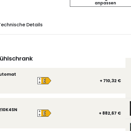
anpassen
Technische Details
ühlschrank
automat
E
A
+ 710,32 €
↑
G
210K4SN
E
A
+ 882,67 €
↑
G