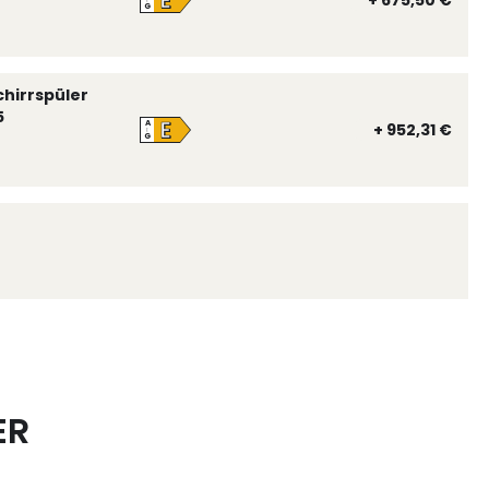
E
+ 675,50 €
↑
G
chirrspüler
5
E
A
+ 952,31 €
↑
G
ER