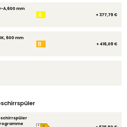
0-A,600 mm
A
+ 377,79 €
BK, 600 mm
B
+ 416,09 €
schirrspüler
eschirrspüler
 Programme
A