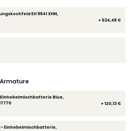
ungskochfeld EH 9641 XHN,
+ 534,48 €
Armature
Einhebelmischbatterie Blue,
17770
+ 120,13 €
k- Einhebelmischbatterie,