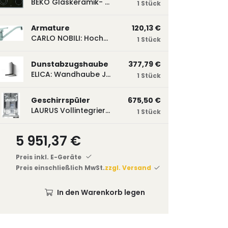
BEKO Glaskeramik- Strahlungskochfeld EH 9641 XHN, herdgebunden EH9641XHN
1 Stück
Armature
120,13 €
CARLO NOBILI: Hochdruck- Einhebelmischbatterie Blue, Mischbatterie verchromt 17770
1 Stück
Dunstabzugshaube
377,79 €
ELICA: Wandhaube JOYE 60-A,600 mm breit Edelstahl JOYE60A
1 Stück
Geschirrspüler
675,50 €
LAURUS Vollintegrierter Geschirrspüler LSV45-3, 450 mm breit, 3 Programme LSV45-3
1 Stück
5 951,37 €
Preis inkl. E-Geräte
Preis einschließlich MwSt.
zzgl. Versand
In den Warenkorb legen