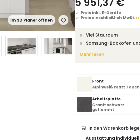
5 951,37 €
Preis inkl. E-Geräte
Preis einschließlich MwSt.
zz
im 3D Planer öffnen
Viel Stauraum
Samsung-Backofen un
Mehr lesen
Front
Alpinweiß matt Touch
Arbeitsplatte
Granit schwarz
geflammt
In den Warenkorb lege
Ausstattung individuell