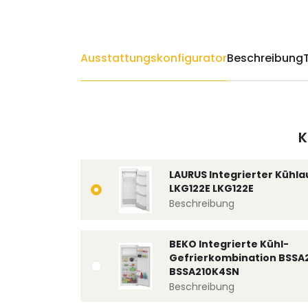
Ausstattungskonfigurator
Beschreibung
K
LAURUS Integrierter Kühl
LKG122E LKG122E
Beschreibung
BEKO Integrierte Kühl-
Gefrierkombination BSSA
BSSA210K4SN
Beschreibung