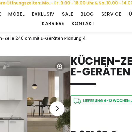
re Öffnungszeiten: Mo. - Fr. 9.00 - 18.00 Uhr & Sa. 10.00 - 14.0
E
MÖBEL
EXKLUSIV
SALE
BLOG
SERVICE
Ü
KARRIERE
KONTAKT
n-Zeile 240 cm mit E-Geräten Planung 4
KÜCHEN-ZEI
E-GERÄTEN
LIEFERUNG 6-12 WOCHEN 