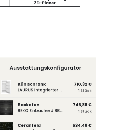
3D-Planer
Ausstattungskonfigurator
Kühlschrank
710,32 €
LAURUS Integrierter Kühlautomat LKG122E LKG122E
1 Stück
Backofen
746,88 €
BEKO Einbauherd BBUM113N2B mit Hydrolyse, Schwarz BBUM113N2B
1 Stück
Ceranfeld
534,48 €