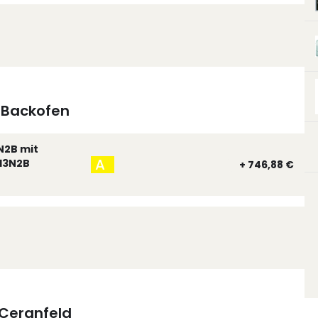
Backofen
N2B mit
A
13N2B
+ 746,88 €
Ceranfeld