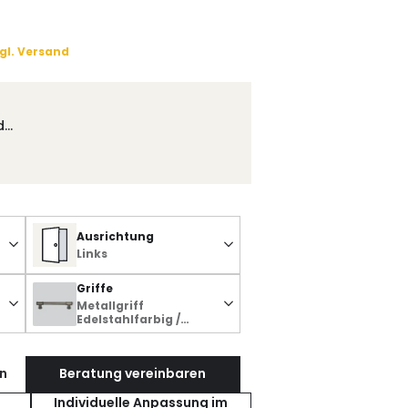
gl. Versand
d…
Ausrichtung
Links
Griffe
Metallgriff
Edelstahlfarbig /
schwarz lasiert matt
n
Beratung vereinbaren
Individuelle Anpassung im