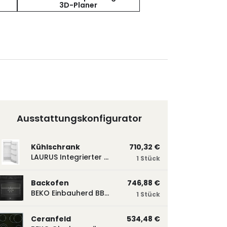
3D-Planer
Ausstattungskonfigurator
Kühlschrank
710,32 €
LAURUS Integrierter Kühlautomat LKG122E LKG122E
1 Stück
Backofen
746,88 €
BEKO Einbauherd BBUM113N2B mit Hydrolyse, Schwarz BBUM113N2B
1 Stück
Ceranfeld
534,48 €