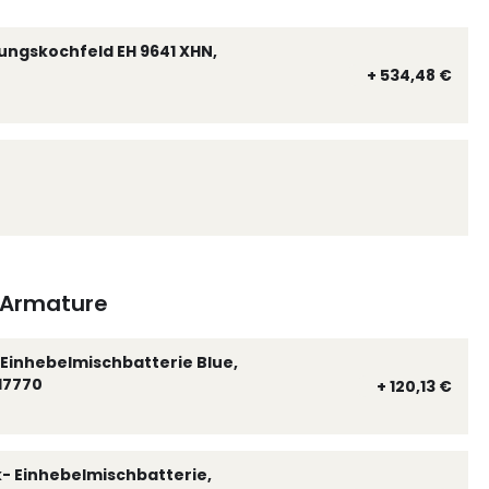
ungskochfeld EH 9641 XHN,
+ 534,48 €
Armature
Einhebelmischbatterie Blue,
17770
+ 120,13 €
k- Einhebelmischbatterie,