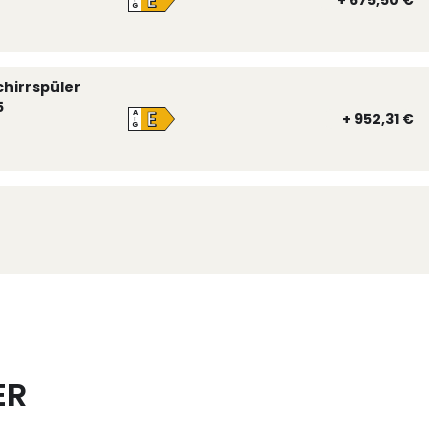
E
+ 675,50 €
↑
G
chirrspüler
5
E
A
+ 952,31 €
↑
G
ER