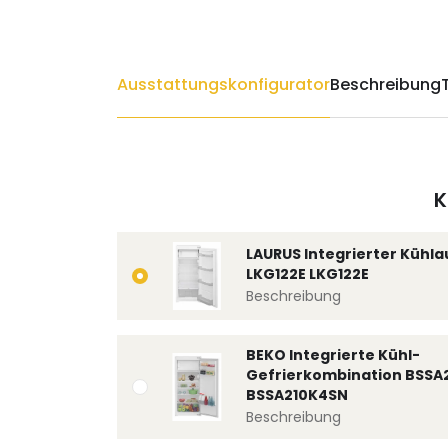
Ausstattungskonfigurator
Beschreibung
K
LAURUS Integrierter Kühl
LKG122E LKG122E
Beschreibung
BEKO Integrierte Kühl-
Gefrierkombination BSSA
BSSA210K4SN
Beschreibung