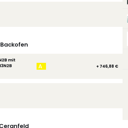
Backofen
N2B mit
A
13N2B
+ 746,88 €
Ceranfeld