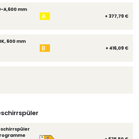
0-A,600 mm
A
+ 377,79 €
BK, 600 mm
B
+ 416,09 €
schirrspüler
eschirrspüler
 Programme
A