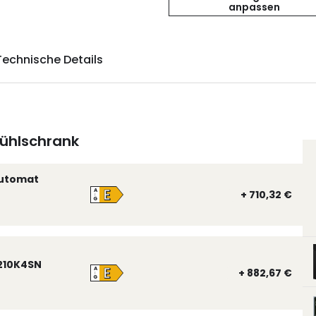
anpassen
Technische Details
ühlschrank
automat
E
A
+ 710,32 €
↑
G
210K4SN
E
A
+ 882,67 €
↑
G