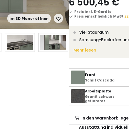
6 500,45 €
Preis inkl. E-Geräte
Preis einschließlich MwSt.
zz
im 3D Planer öffnen
Viel Stauraum
Samsung-Backofen un
Mehr lesen
Front
Schilf Cascada
Arbeitsplatte
Granit schwarz
geflammt
In den Warenkorb lege
Ausstattung individuell