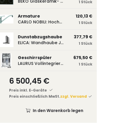
BEKO Glaskeramik- Strahlungskochfeld EH 9641 XHN, herdgebunden EH9641XHN
1 Stück
Armature
120,13 €
CARLO NOBILI: Hochdruck- Einhebelmischbatterie Blue, Mischbatterie verchromt 17770
1 Stück
Dunstabzugshaube
377,79 €
ELICA: Wandhaube JOYE 60-A,600 mm breit Edelstahl JOYE60A
1 Stück
Geschirrspüler
675,50 €
LAURUS Vollintegrierter Geschirrspüler LSV45-3, 450 mm breit, 3 Programme LSV45-3
1 Stück
6 500,45 €
Preis inkl. E-Geräte
Preis einschließlich MwSt.
zzgl. Versand
In den Warenkorb legen