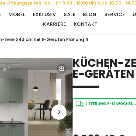
re Öffnungszeiten: Mo. - Fr. 9.00 - 18.00 Uhr & Sa. 10.00 - 14.0
E
MÖBEL
EXKLUSIV
SALE
BLOG
SERVICE
Ü
KARRIERE
KONTAKT
n-Zeile 240 cm mit E-Geräten Planung 4
KÜCHEN-ZEI
E-GERÄTEN
LIEFERUNG 6-12 WOCHEN 