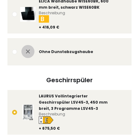
ELICA Wandhaube WISE60BK, 600
mm breit, schwarz WISE60BK
Beschreibung
B
+ 416,09 €
Ohne Dunstabzugshaube
Geschirrspüler
LAURUS Vollintegrierter
Geschirrspüler LSV45-3, 450 mm
breit, 3 Programme LSV45-3
Beschreibung
E
A
↑
G
+ 675,50 €