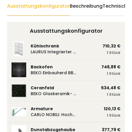
Ausstattungskonfigurator
Beschreibung
Technische 
Ausstattungskonfigurator
Kühlschrank
710,32 €
LAURUS Integrierter Kühlautomat LKG122E LKG122E
1 Stück
Backofen
746,88 €
BEKO Einbauherd BBUM113N2B mit Hydrolyse, Schwarz BBUM113N2B
1 Stück
Ceranfeld
534,48 €
BEKO Glaskeramik- Strahlungskochfeld EH 9641 XHN, herdgebunden EH9641XHN
1 Stück
Armature
120,13 €
CARLO NOBILI: Hochdruck- Einhebelmischbatterie Blue, Mischbatterie verchromt 17770
1 Stück
Dunstabzugshaube
377,79 €