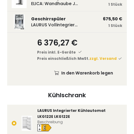
ELICA: Wandhaube JOYE 60-A,600 mm breit Edelstahl JOYE60A
1 Stück
Geschirrspüler
675,50 €
LAURUS Vollintegrierter Geschirrspüler LSV45-3, 450 mm breit, 3 Programme LSV45-3
1 Stück
6 376,27 €
Preis inkl. E-Geräte
Preis einschließlich MwSt.
zzgl. Versand
In den Warenkorb legen
Kühlschrank
LAURUS Integrierter Kühlautomat
LKG122E LKG122E
Beschreibung
E
A
↑
G