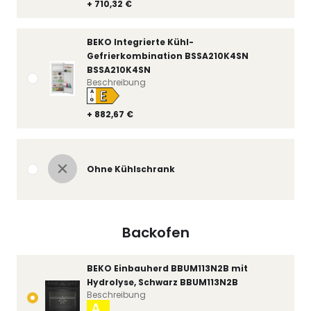
+ 710,32 €
BEKO Integrierte Kühl-
Gefrierkombination BSSA210K4SN
BSSA210K4SN
Beschreibung
E
A
↑
G
+ 882,67 €
Ohne Kühlschrank
Backofen
BEKO Einbauherd BBUM113N2B mit
Hydrolyse, Schwarz BBUM113N2B
Beschreibung
A