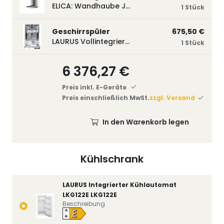
ELICA: Wandhaube JOYE 60-A,600 mm breit Edelstahl JOYE60A
1 Stück
Geschirrspüler
675,50 €
LAURUS Vollintegrierter Geschirrspüler LSV45-3, 450 mm breit, 3 Programme LSV45-3
1 Stück
6 376,27 €
Preis inkl. E-Geräte
Preis einschließlich MwSt.
zzgl. Versand
In den Warenkorb legen
Kühlschrank
LAURUS Integrierter Kühlautomat
LKG122E LKG122E
Beschreibung
E
A
↑
G