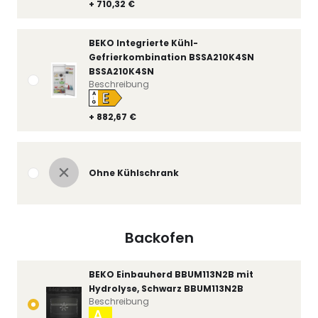
+ 710,32 €
BEKO Integrierte Kühl-
Gefrierkombination BSSA210K4SN
BSSA210K4SN
Beschreibung
E
A
↑
G
+ 882,67 €
Ohne Kühlschrank
Backofen
BEKO Einbauherd BBUM113N2B mit
Hydrolyse, Schwarz BBUM113N2B
Beschreibung
A