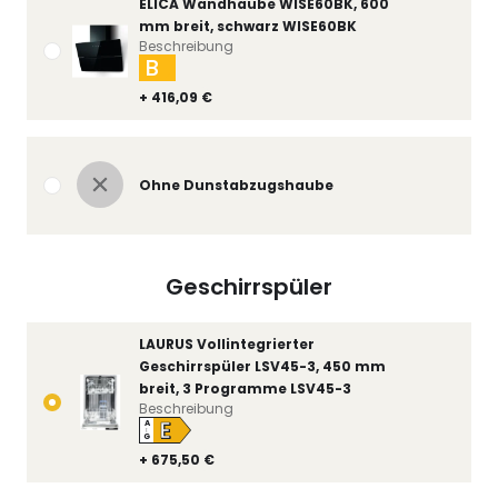
ELICA Wandhaube WISE60BK, 600
mm breit, schwarz WISE60BK
Beschreibung
B
+ 416,09 €
Ohne Dunstabzugshaube
Geschirrspüler
LAURUS Vollintegrierter
Geschirrspüler LSV45-3, 450 mm
breit, 3 Programme LSV45-3
Beschreibung
E
A
↑
G
+ 675,50 €