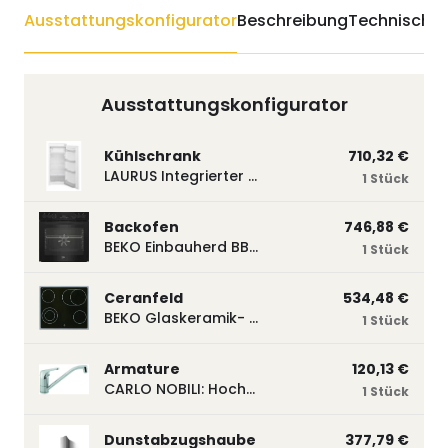
Ausstattungskonfigurator
Beschreibung
Technische 
Ausstattungskonfigurator
Kühlschrank
710,32 €
LAURUS Integrierter Kühlautomat LKG122E LKG122E
1 Stück
Backofen
746,88 €
BEKO Einbauherd BBUM113N2B mit Hydrolyse, Schwarz BBUM113N2B
1 Stück
Ceranfeld
534,48 €
BEKO Glaskeramik- Strahlungskochfeld EH 9641 XHN, herdgebunden EH9641XHN
1 Stück
Armature
120,13 €
CARLO NOBILI: Hochdruck- Einhebelmischbatterie Blue, Mischbatterie verchromt 17770
1 Stück
Dunstabzugshaube
377,79 €