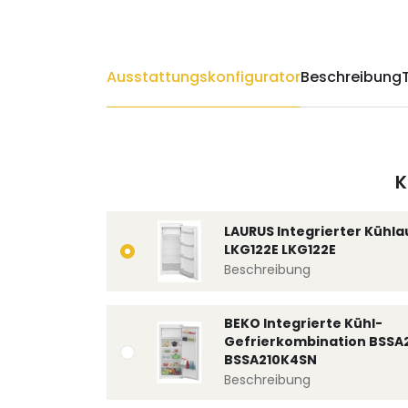
Ausstattungskonfigurator
Beschreibung
K
LAURUS Integrierter Kühl
LKG122E LKG122E
Beschreibung
BEKO Integrierte Kühl-
Gefrierkombination BSSA
BSSA210K4SN
Beschreibung