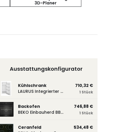
3D-Planer
Ausstattungskonfigurator
Kühlschrank
710,32 €
LAURUS Integrierter Kühlautomat LKG122E LKG122E
1 Stück
Backofen
746,88 €
BEKO Einbauherd BBUM113N2B mit Hydrolyse, Schwarz BBUM113N2B
1 Stück
Ceranfeld
534,48 €