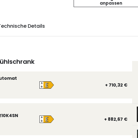
anpassen
Technische Details
ühlschrank
automat
E
A
+ 710,32 €
↑
G
210K4SN
E
A
+ 882,67 €
↑
G