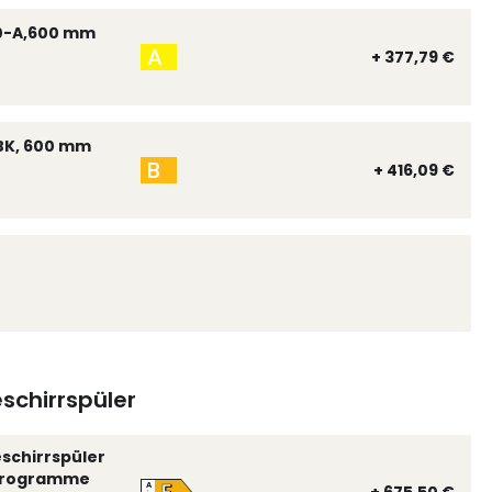
0-A,600 mm
A
+ 377,79 €
BK, 600 mm
B
+ 416,09 €
schirrspüler
eschirrspüler
 Programme
A