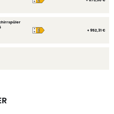
E
+ 675,50 €
↑
G
chirrspüler
5
E
A
+ 952,31 €
↑
G
ER