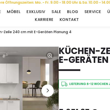
re Öffnungszeiten: Mo. - Fr. 9.00 - 18.00 Uhr & Sa. 10.00 - 14.0
E
MÖBEL
EXKLUSIV
SALE
BLOG
SERVICE
Ü
KARRIERE
KONTAKT
n-Zeile 240 cm mit E-Geräten Planung 4
KÜCHEN-ZEI
E-GERÄTEN
LIEFERUNG 6-12 WOCHEN 