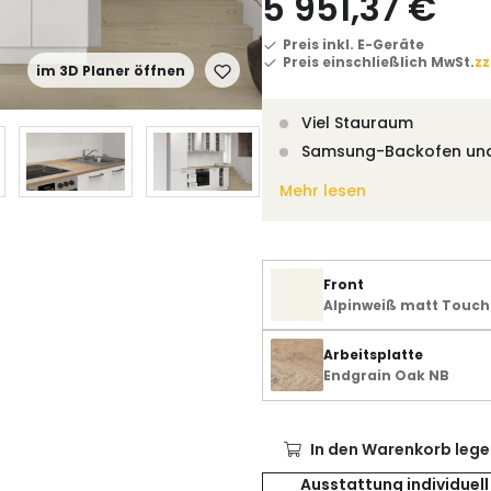
5 951,37 €
Preis inkl. E-Geräte
Preis einschließlich MwSt.
zz
im 3D Planer öffnen
Viel Stauraum
Samsung-Backofen un
Mehr lesen
Front
Alpinweiß matt Touch
Arbeitsplatte
Endgrain Oak NB
In den Warenkorb lege
Ausstattung individuell