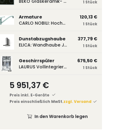
BEKO Glaskeramik- Strahlungskochfeld EH 9641 XHN, herdgebunden EH9641XHN
1 Stück
Armature
120,13 €
CARLO NOBILI: Hochdruck- Einhebelmischbatterie Blue, Mischbatterie verchromt 17770
1 Stück
Dunstabzugshaube
377,79 €
ELICA: Wandhaube JOYE 60-A,600 mm breit Edelstahl JOYE60A
1 Stück
Geschirrspüler
675,50 €
LAURUS Vollintegrierter Geschirrspüler LSV45-3, 450 mm breit, 3 Programme LSV45-3
1 Stück
5 951,37 €
Preis inkl. E-Geräte
Preis einschließlich MwSt.
zzgl. Versand
In den Warenkorb legen