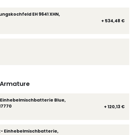
ungskochfeld EH 9641 XHN,
+ 534,48 €
Armature
Einhebelmischbatterie Blue,
17770
+ 120,13 €
k- Einhebelmischbatterie,