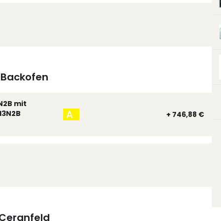
Backofen
N2B mit
A
13N2B
+ 746,88 €
Ceranfeld