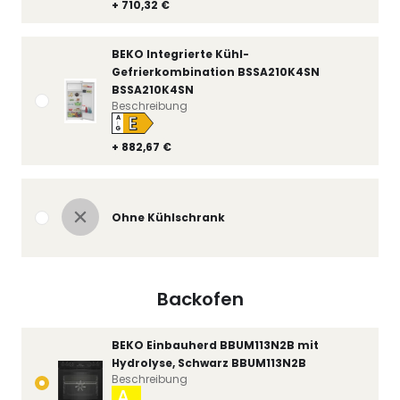
+ 710,32 €
BEKO Integrierte Kühl-
Gefrierkombination BSSA210K4SN
BSSA210K4SN
Beschreibung
E
A
↑
G
+ 882,67 €
Ohne Kühlschrank
Backofen
BEKO Einbauherd BBUM113N2B mit
Hydrolyse, Schwarz BBUM113N2B
Beschreibung
A