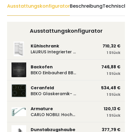
Ausstattungskonfigurator
Beschreibung
Technische 
Ausstattungskonfigurator
Kühlschrank
710,32 €
LAURUS Integrierter Kühlautomat LKG122E LKG122E
1 Stück
Backofen
746,88 €
BEKO Einbauherd BBUM113N2B mit Hydrolyse, Schwarz BBUM113N2B
1 Stück
Ceranfeld
534,48 €
BEKO Glaskeramik- Strahlungskochfeld EH 9641 XHN, herdgebunden EH9641XHN
1 Stück
Armature
120,13 €
CARLO NOBILI: Hochdruck- Einhebelmischbatterie Blue, Mischbatterie verchromt 17770
1 Stück
Dunstabzugshaube
377,79 €