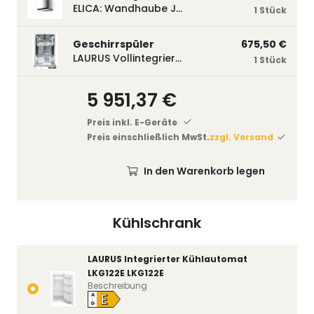
ELICA: Wandhaube JOYE 60-A,600 mm breit Edelstahl JOYE60A
1 Stück
Geschirrspüler
675,50 €
LAURUS Vollintegrierter Geschirrspüler LSV45-3, 450 mm breit, 3 Programme LSV45-3
1 Stück
5 951,37 €
Preis inkl. E-Geräte
Preis einschließlich MwSt.
zzgl. Versand
In den Warenkorb legen
Kühlschrank
LAURUS Integrierter Kühlautomat
LKG122E LKG122E
Beschreibung
E
A
↑
G