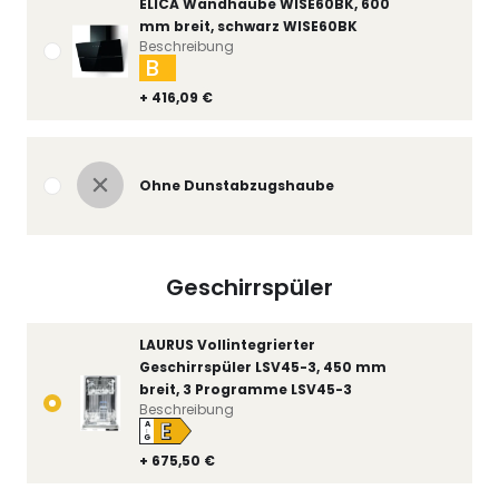
ELICA Wandhaube WISE60BK, 600
mm breit, schwarz WISE60BK
Beschreibung
B
+ 416,09 €
Ohne Dunstabzugshaube
Geschirrspüler
LAURUS Vollintegrierter
Geschirrspüler LSV45-3, 450 mm
breit, 3 Programme LSV45-3
Beschreibung
E
A
↑
G
+ 675,50 €